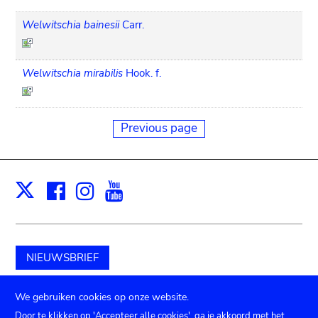
Welwitschia bainesii
Carr.
Welwitschia mirabilis
Hook. f.
Previous page
Facebook
Instagram
Youtube
Print
X
NIEUWSBRIEF
Schenk aan het museum
We gebruiken cookies op onze website.
Door te klikken op 'Accepteer alle cookies', ga je akkoord met het