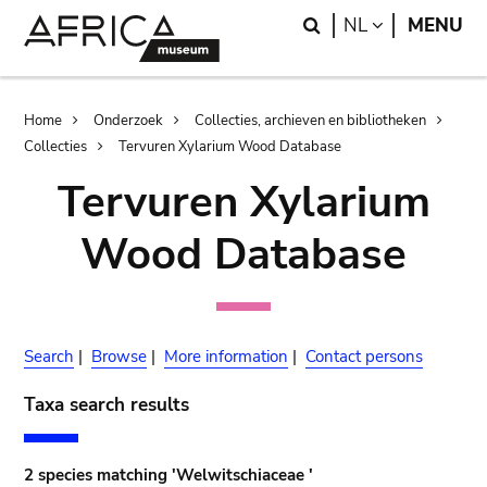
Skip
Skip
Search
LANGUAGE
NL
MENU
to
to
main
search
content
Breadcrumb
Home
Onderzoek
Collecties, archieven en bibliotheken
Collecties
Tervuren Xylarium Wood Database
Tervuren Xylarium
Wood Database
Search
|
Browse
|
More information
|
Contact persons
Taxa search results
2 species matching 'Welwitschiaceae '