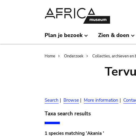
Skip
Skip
to
to
main
search
content
Plan je bezoek
Zien & doen
Breadcrumb
Home
Onderzoek
Collecties, archieven en 
Terv
Search
|
Browse
|
More information
|
Conta
Taxa search results
1 species matching 'Akania '