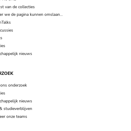
t van de collecties
er we de pagina kunnen omslaan…
Talks
scussies
ts
ies
happelijk nieuws
RZOEK
 ons onderzoek
ies
happelijk nieuws
& studieverblijven
eer onze teams