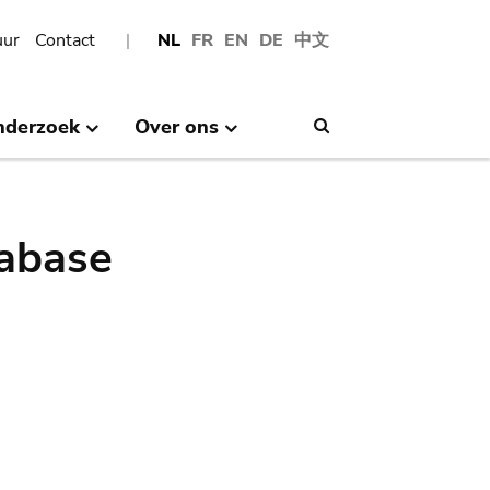
uur
Contact
NL
FR
EN
DE
中文
nderzoek
Over ons
Search
abase