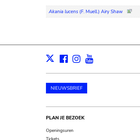
Akania lucens
(F. Muell.) Airy Shaw
Facebook
Instagram
Youtube
Print
X
NIEUWSBRIEF
Main
PLAN JE BEZOEK
navigation
Openingsuren
Tickets