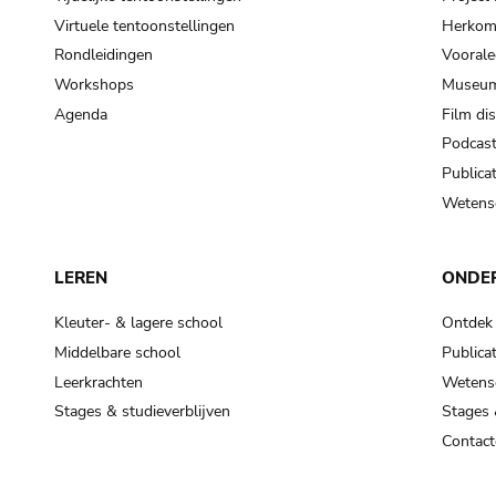
Virtuele tentoonstellingen
Herkoms
Rondleidingen
Voorale
Workshops
Museum
Agenda
Film di
Podcas
Publicat
Wetensc
LEREN
ONDE
Kleuter- & lagere school
Ontdek
Middelbare school
Publicat
Leerkrachten
Wetensc
Stages & studieverblijven
Stages 
Contact