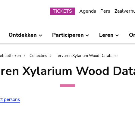
Submenu
TICKETS
Agenda
Pers
Zaalverh
Ontdekken
Participeren
Leren
O
bibliotheken
Collecties
Tervuren Xylarium Wood Database
uren Xylarium Wood Dat
ct persons