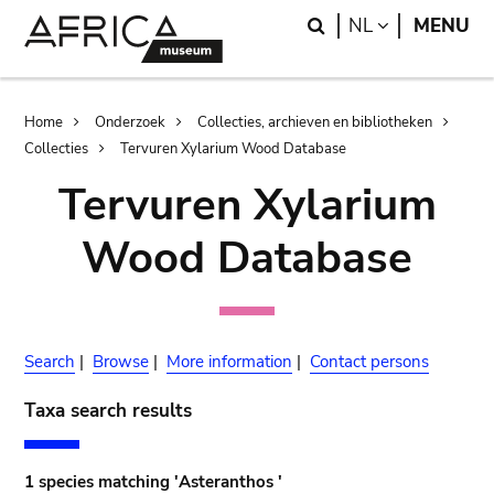
Skip
Skip
Search
LANGUAGE
NL
MENU
to
to
main
search
content
Breadcrumb
Home
Onderzoek
Collecties, archieven en bibliotheken
Collecties
Tervuren Xylarium Wood Database
Tervuren Xylarium
Wood Database
Search
|
Browse
|
More information
|
Contact persons
Taxa search results
1 species matching 'Asteranthos '