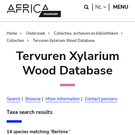
Skip
Skip
Search
LANGUAGE
NL
MENU
to
to
main
search
content
Breadcrumb
Home
Onderzoek
Collecties, archieven en bibliotheken
Collecties
Tervuren Xylarium Wood Database
Tervuren Xylarium
Wood Database
Search
|
Browse
|
More information
|
Contact persons
Taxa search results
14 species matching 'Berlinia '