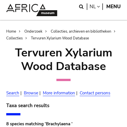
Skip
Skip
Search
LANGUAGE
NL
MENU
to
to
main
search
content
Breadcrumb
Home
Onderzoek
Collecties, archieven en bibliotheken
Collecties
Tervuren Xylarium Wood Database
Tervuren Xylarium
Wood Database
Search
|
Browse
|
More information
|
Contact persons
Taxa search results
8 species matching 'Brachylaena '