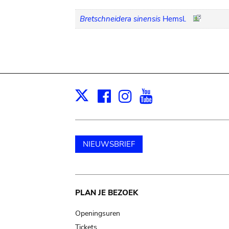
Bretschneidera sinensis
Hemsl.
Facebook
Instagram
Youtube
Print
X
NIEUWSBRIEF
Main
PLAN JE BEZOEK
navigation
Openingsuren
Tickets