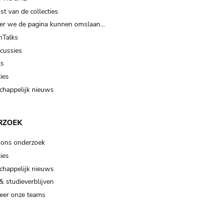
t van de collecties
er we de pagina kunnen omslaan…
Talks
scussies
ts
ies
happelijk nieuws
RZOEK
 ons onderzoek
ies
happelijk nieuws
& studieverblijven
eer onze teams