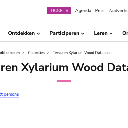
Submenu
TICKETS
Agenda
Pers
Zaalverh
Ontdekken
Participeren
Leren
O
bibliotheken
Collecties
Tervuren Xylarium Wood Database
uren Xylarium Wood Dat
ct persons