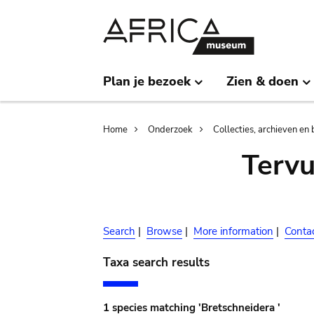
Skip
Skip
to
to
main
search
content
Plan je bezoek
Zien & doen
Breadcrumb
Home
Onderzoek
Collecties, archieven en 
Terv
Search
|
Browse
|
More information
|
Conta
Taxa search results
1 species matching 'Bretschneidera '