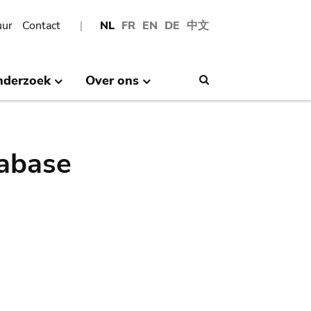
uur
Contact
NL
FR
EN
DE
中文
nderzoek
Over ons
Search
abase