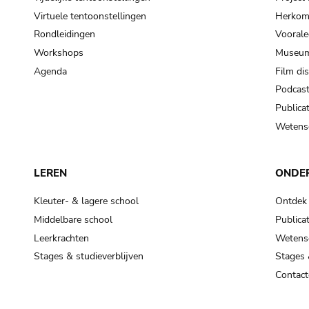
Virtuele tentoonstellingen
Herkoms
Rondleidingen
Voorale
Workshops
Museum
Agenda
Film di
Podcas
Publicat
Wetensc
LEREN
ONDE
Kleuter- & lagere school
Ontdek
Middelbare school
Publicat
Leerkrachten
Wetensc
Stages & studieverblijven
Stages 
Contact