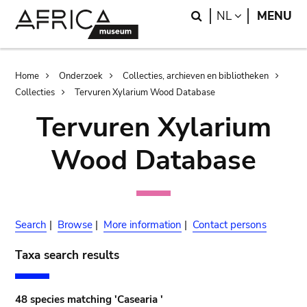
Skip
Skip
Search
LANGUAGE
NL
MENU
to
to
main
search
content
Breadcrumb
Home
Onderzoek
Collecties, archieven en bibliotheken
Collecties
Tervuren Xylarium Wood Database
Tervuren Xylarium
Wood Database
Search
|
Browse
|
More information
|
Contact persons
Taxa search results
48 species matching 'Casearia '