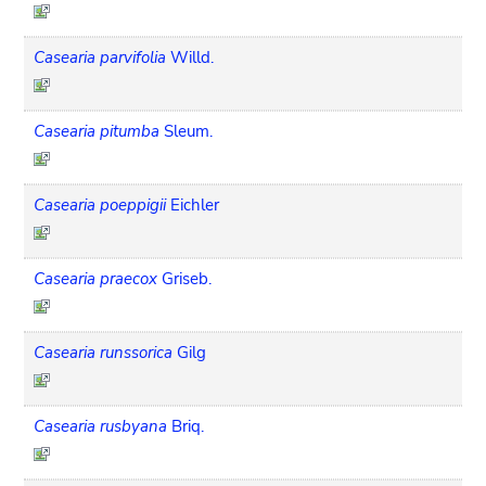
Casearia parvifolia
Willd.
Casearia pitumba
Sleum.
Casearia poeppigii
Eichler
Casearia praecox
Griseb.
Casearia runssorica
Gilg
Casearia rusbyana
Briq.