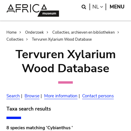
Skip
Skip
Search
LANGUAGE
NL
MENU
to
to
main
search
content
Breadcrumb
Home
Onderzoek
Collecties, archieven en bibliotheken
Collecties
Tervuren Xylarium Wood Database
Tervuren Xylarium
Wood Database
Search
|
Browse
|
More information
|
Contact persons
Taxa search results
8 species matching 'Cybianthus '