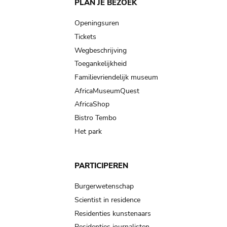
Main
PLAN JE BEZOEK
navigation
Openingsuren
Tickets
Wegbeschrijving
Toegankelijkheid
Familievriendelijk museum
AfricaMuseumQuest
AfricaShop
Bistro Tembo
Het park
PARTICIPEREN
Burgerwetenschap
Scientist in residence
Residenties kunstenaars
Residenties journalisten