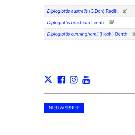
Diploglottis australis
(G.Don) Radlk.
Diploglottis bracteata
Leenh.
Diploglottis cunninghamii
(Hook.) Benth.
Facebook
Instagram
Youtube
Print
X
NIEUWSBRIEF