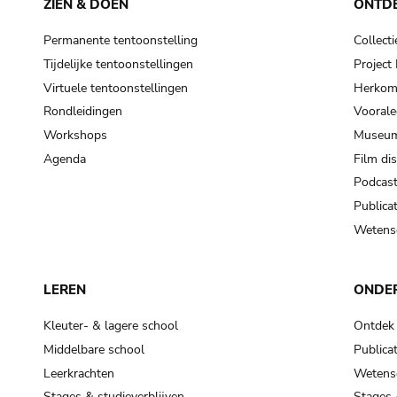
ZIEN & DOEN
ONTD
Permanente tentoonstelling
Collecti
Tijdelijke tentoonstellingen
Projec
Virtuele tentoonstellingen
Herkoms
Rondleidingen
Voorale
Workshops
Museum
Agenda
Film di
Podcas
Publicat
Wetensc
LEREN
ONDE
Kleuter- & lagere school
Ontdek
Middelbare school
Publicat
Leerkrachten
Wetensc
Stages & studieverblijven
Stages 