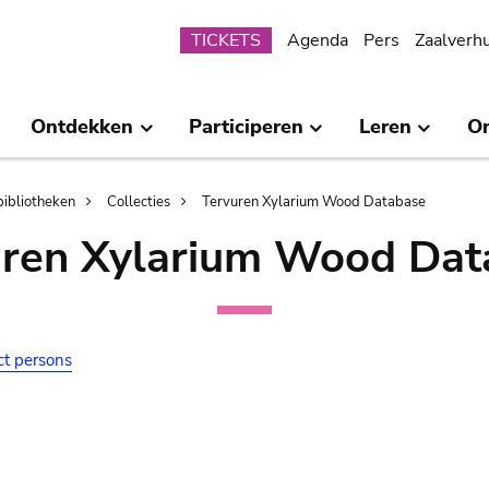
Submenu
TICKETS
Agenda
Pers
Zaalverh
Ontdekken
Participeren
Leren
O
bibliotheken
Collecties
Tervuren Xylarium Wood Database
uren Xylarium Wood Dat
ct persons