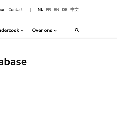
uur
Contact
NL
FR
EN
DE
中文
nderzoek
Over ons
Search
abase