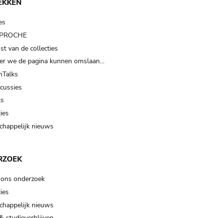
EKKEN
es
t PROCHE
t van de collecties
er we de pagina kunnen omslaan…
Talks
scussies
ts
ies
happelijk nieuws
RZOEK
 ons onderzoek
ies
happelijk nieuws
& studieverblijven