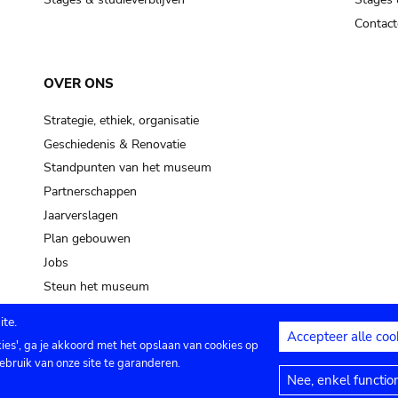
Contact
OVER ONS
Strategie, ethiek, organisatie
Geschiedenis & Renovatie
Standpunten van het museum
Partnerschappen
Jaarverslagen
Plan gebouwen
Jobs
Steun het museum
te.
Accepteer alle coo
kies', ga je akkoord met het opslaan van cookies op
ontact
Privacy instellingen
Juridische me
ebruik van onze site te garanderen.
Nee, enkel functio