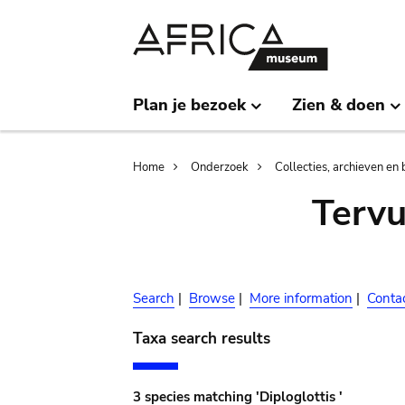
Skip
Skip
to
to
main
search
content
Plan je bezoek
Zien & doen
Breadcrumb
Home
Onderzoek
Collecties, archieven en 
Terv
Search
|
Browse
|
More information
|
Conta
Taxa search results
3 species matching 'Diploglottis '