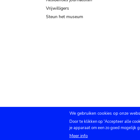
Vrijwilligers
Steun het museum
We gebruiken cookies op onze websi
Door te klikken op 'Accepteer alle coo
Submenu
TICKETS
Agenda
Pers
Zaalverhuur
C
je apparaat om een zo goed mogelijk g
Meer info