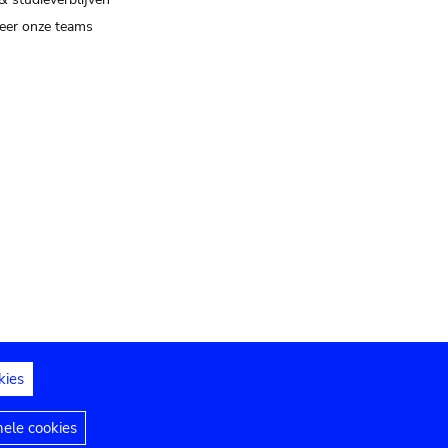
eer onze teams
kies
dedelingen
Toegankelijkheidsverklaring
nele cookies