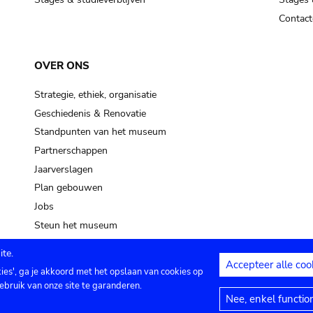
Contact
OVER ONS
Strategie, ethiek, organisatie
Geschiedenis & Renovatie
Standpunten van het museum
Partnerschappen
Jaarverslagen
Plan gebouwen
Jobs
Steun het museum
te.
Accepteer alle coo
kies', ga je akkoord met het opslaan van cookies op
ontact
Privacy instellingen
Juridische me
ebruik van onze site te garanderen.
Nee, enkel functio