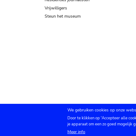
Vrijwilligers
Steun het museum
We gebruiken cookies op onze websi
Door te klikken op 'Accepteer alle coo
Submenu
TICKETS
Agenda
Pers
Zaalverhuur
C
je apparaat om een zo goed mogelijk g
Meer info