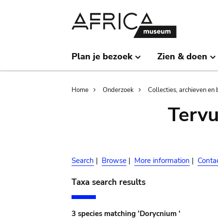
Skip
Skip
to
to
main
search
content
Plan je bezoek
Zien & doen
Breadcrumb
Home
Onderzoek
Collecties, archieven en 
Terv
Search
|
Browse
|
More information
|
Conta
Taxa search results
3 species matching 'Dorycnium '