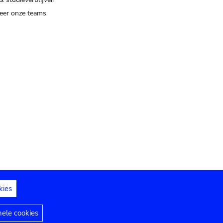
eer onze teams
kies
dedelingen
Toegankelijkheidsverklaring
nele cookies