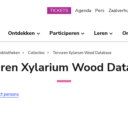
Submenu
TICKETS
Agenda
Pers
Zaalverh
Ontdekken
Participeren
Leren
O
bibliotheken
Collecties
Tervuren Xylarium Wood Database
uren Xylarium Wood Dat
ct persons