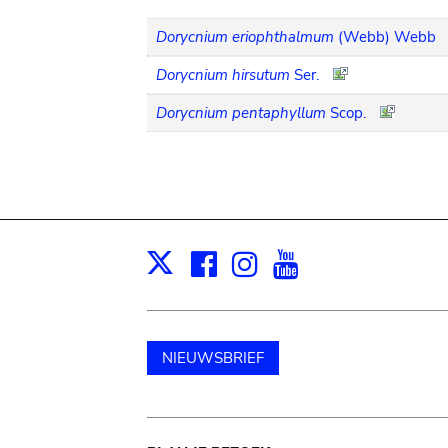
Dorycnium eriophthalmum
(Webb) Webb
Dorycnium hirsutum
Ser.
Dorycnium pentaphyllum
Scop.
Facebook
Instagram
Youtube
Print
X
NIEUWSBRIEF