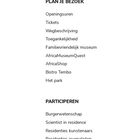
Main
PLAN JE BEZOEK
navigation
Openingsuren
Tickets
Wegbeschrijving
Toegankelijkheid
Familievriendelijk museum
AfricaMuseumQuest
AfricaShop
Bistro Tembo
Het park
PARTICIPEREN
Burgerwetenschap
Scientist in residence
Residenties kunstenaars
Residenties journalisten