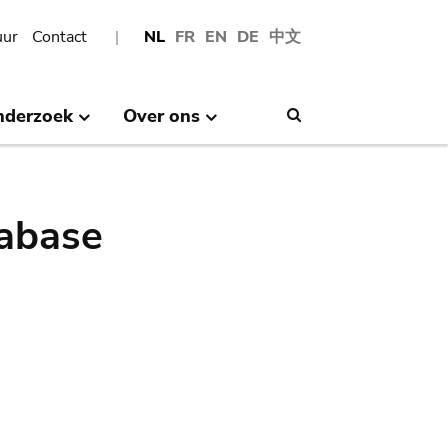
uur
Contact
NL
FR
EN
DE
中文
nderzoek
Over ons
Search
abase