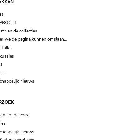
EKKEN
es
t PROCHE
t van de collecties
er we de pagina kunnen omslaan…
Talks
scussies
ts
ies
happelijk nieuws
RZOEK
 ons onderzoek
ies
happelijk nieuws
& studieverblijven