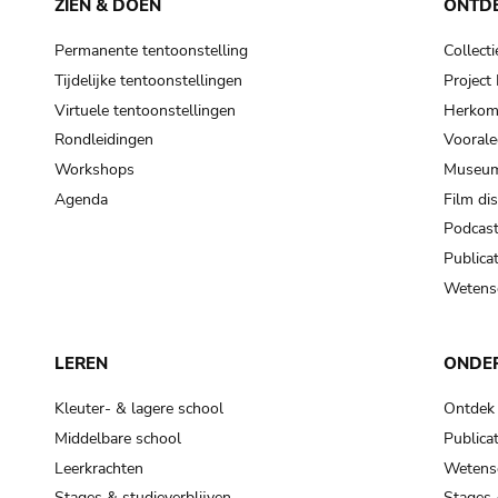
ZIEN & DOEN
ONTD
Permanente tentoonstelling
Collecti
Tijdelijke tentoonstellingen
Projec
Virtuele tentoonstellingen
Herkoms
Rondleidingen
Voorale
Workshops
Museum
Agenda
Film di
Podcas
Publicat
Wetensc
LEREN
ONDE
Kleuter- & lagere school
Ontdek
Middelbare school
Publicat
Leerkrachten
Wetensc
Stages & studieverblijven
Stages 