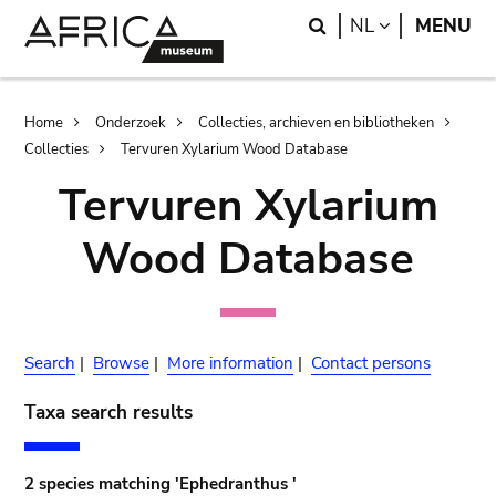
Skip
Skip
Search
LANGUAGE
NL
MENU
to
to
main
search
content
Breadcrumb
Home
Onderzoek
Collecties, archieven en bibliotheken
Collecties
Tervuren Xylarium Wood Database
Tervuren Xylarium
Wood Database
Search
|
Browse
|
More information
|
Contact persons
Taxa search results
2 species matching 'Ephedranthus '