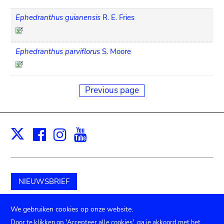
Ephedranthus guianensis
R. E. Fries
Ephedranthus parviflorus
S. Moore
Previous page
Facebook
Instagram
Youtube
Print
X
NIEUWSBRIEF
Schenk aan het museum
We gebruiken cookies op onze website.
Door te klikken op 'Accepteer alle cookies', ga je akkoord met het