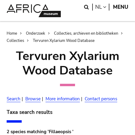
Skip
Skip
Search
LANGUAGE
NL
MENU
to
to
main
search
content
Breadcrumb
Home
Onderzoek
Collecties, archieven en bibliotheken
Collecties
Tervuren Xylarium Wood Database
Tervuren Xylarium
Wood Database
Search
|
Browse
|
More information
|
Contact persons
Taxa search results
2 species matching 'Fillaeopsis '