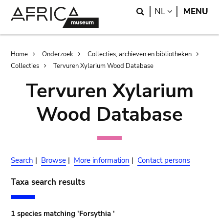
Skip
Skip
Search
LANGUAGE
NL
MENU
to
to
main
search
content
Breadcrumb
Home
Onderzoek
Collecties, archieven en bibliotheken
Collecties
Tervuren Xylarium Wood Database
Tervuren Xylarium
Wood Database
Search
|
Browse
|
More information
|
Contact persons
Taxa search results
1 species matching 'Forsythia '