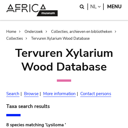
Skip
Skip
Search
LANGUAGE
NL
MENU
to
to
main
search
content
Breadcrumb
Home
Onderzoek
Collecties, archieven en bibliotheken
Collecties
Tervuren Xylarium Wood Database
Tervuren Xylarium
Wood Database
Search
|
Browse
|
More information
|
Contact persons
Taxa search results
8 species matching 'Lysiloma '