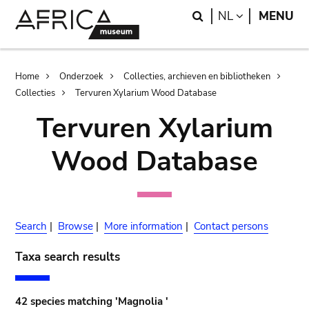
Skip
Skip
Search
LANGUAGE
NL
MENU
to
to
main
search
content
Breadcrumb
Home
Onderzoek
Collecties, archieven en bibliotheken
Collecties
Tervuren Xylarium Wood Database
Tervuren Xylarium
Wood Database
Search
|
Browse
|
More information
|
Contact persons
Taxa search results
42 species matching 'Magnolia '