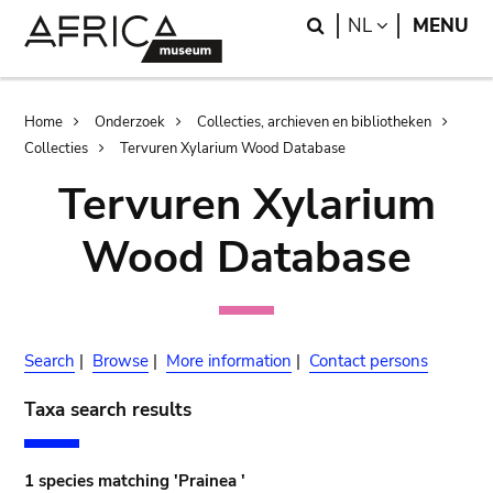
Skip
Skip
Search
LANGUAGE
NL
MENU
to
to
main
search
content
Breadcrumb
Home
Onderzoek
Collecties, archieven en bibliotheken
Collecties
Tervuren Xylarium Wood Database
Tervuren Xylarium
Wood Database
Search
|
Browse
|
More information
|
Contact persons
Taxa search results
1 species matching 'Prainea '