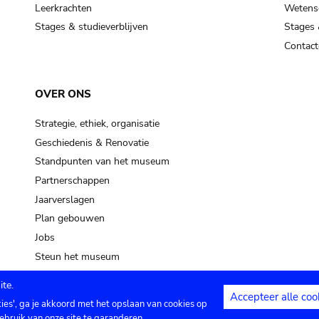
Leerkrachten
Wetensc
Stages & studieverblijven
Stages 
Contact
OVER ONS
Strategie, ethiek, organisatie
Geschiedenis & Renovatie
Standpunten van het museum
Partnerschappen
Jaarverslagen
Plan gebouwen
Jobs
Steun het museum
te.
Accepteer alle coo
kies', ga je akkoord met het opslaan van cookies op
ontact
Privacy instellingen
Juridische me
ebruik van onze site te garanderen.