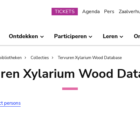
Submenu
TICKETS
Agenda
Pers
Zaalverh
Ontdekken
Participeren
Leren
O
bibliotheken
Collecties
Tervuren Xylarium Wood Database
uren Xylarium Wood Dat
ct persons