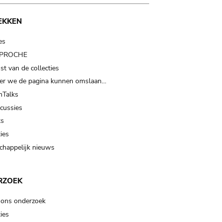
EKKEN
es
t PROCHE
t van de collecties
er we de pagina kunnen omslaan…
Talks
scussies
ts
ies
happelijk nieuws
RZOEK
 ons onderzoek
ies