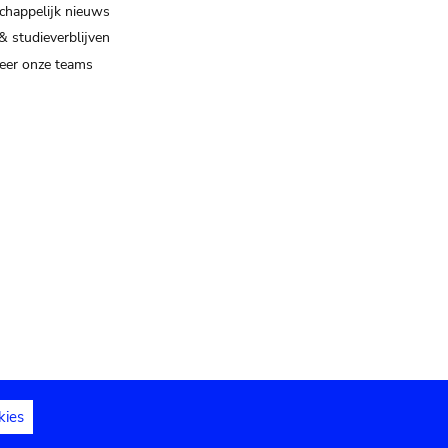
happelijk nieuws
& studieverblijven
eer onze teams
kies
dedelingen
Toegankelijkheidsverklaring