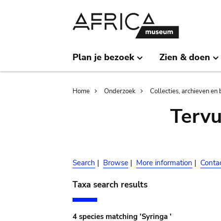
Skip
Skip
to
to
main
search
content
Plan je bezoek
Zien & doen
Breadcrumb
Home
Onderzoek
Collecties, archieven en 
Terv
Search
|
Browse
|
More information
|
Conta
Taxa search results
4 species matching 'Syringa '