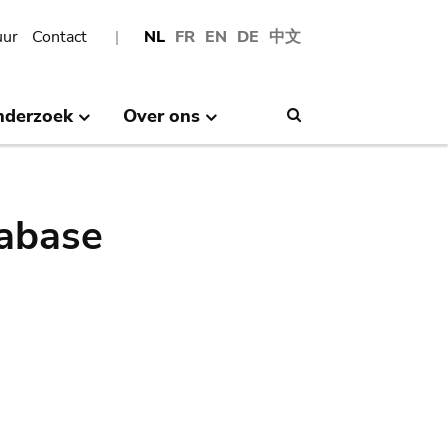
uur
Contact
NL
FR
EN
DE
中文
nderzoek
Over ons
Search
abase