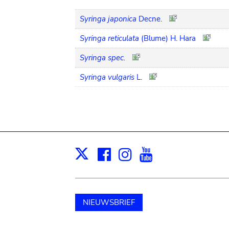
Syringa japonica
Decne.
Syringa reticulata
(Blume) H. Hara
Syringa spec.
Syringa vulgaris
L.
Facebook
Instagram
Youtube
Print
X
NIEUWSBRIEF