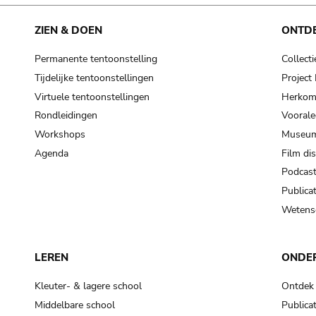
ZIEN & DOEN
ONTD
Permanente tentoonstelling
Collecti
Tijdelijke tentoonstellingen
Projec
Virtuele tentoonstellingen
Herkoms
Rondleidingen
Voorale
Workshops
Museum
Agenda
Film di
Podcas
Publicat
Wetensc
LEREN
ONDE
Kleuter- & lagere school
Ontdek
Middelbare school
Publicat