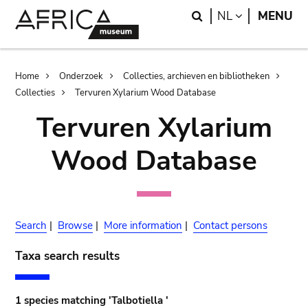
Skip
Skip
Search
LANGUAGE
NL
MENU
to
to
main
search
content
Breadcrumb
Home
Onderzoek
Collecties, archieven en bibliotheken
Collecties
Tervuren Xylarium Wood Database
Tervuren Xylarium
Wood Database
Search
|
Browse
|
More information
|
Contact persons
Taxa search results
1 species matching 'Talbotiella '