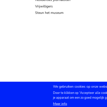
Vrijwilligers
Steun het museum
We gebruiken cookies op onze websi
Door te klikken op 'Accepteer alle coo
Submenu
TICKETS
Agenda
Pers
Zaalverhuur
C
je apparaat om een zo goed mogelijk g
Meer info