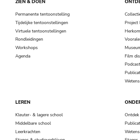
ZIEN & DOEN
ONTD
Permanente tentoonstelling
Collecti
Tijdelijke tentoonstellingen
Projec
Virtuele tentoonstellingen
Herkoms
Rondleidingen
Voorale
Workshops
Museum
Agenda
Film di
Podcas
Publicat
Wetensc
LEREN
ONDE
Kleuter- & lagere school
Ontdek
Middelbare school
Publicat
Leerkrachten
Wetensc
Stages & studieverblijven
Stages 