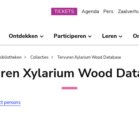
Submenu
TICKETS
Agenda
Pers
Zaalverh
Ontdekken
Participeren
Leren
O
bibliotheken
Collecties
Tervuren Xylarium Wood Database
uren Xylarium Wood Dat
ct persons