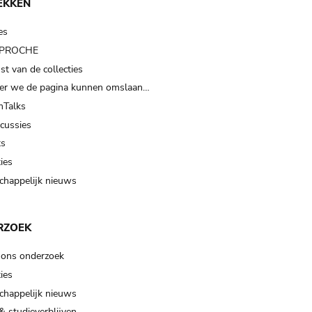
EKKEN
es
t PROCHE
t van de collecties
er we de pagina kunnen omslaan…
Talks
scussies
ts
ies
happelijk nieuws
RZOEK
 ons onderzoek
ies
happelijk nieuws
& studieverblijven