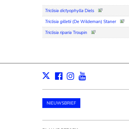
Triclisia dictyophylla
Diels
Triclisia gilletii
(De Wildeman) Staner
Triclisia riparia
Troupin
Facebook
Instagram
Youtube
Print
X
NIEUWSBRIEF