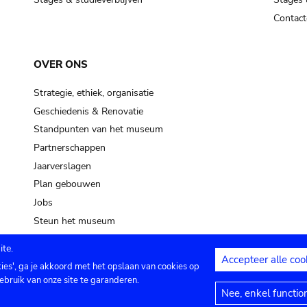
Contact
OVER ONS
Strategie, ethiek, organisatie
Geschiedenis & Renovatie
Standpunten van het museum
Partnerschappen
Jaarverslagen
Plan gebouwen
Jobs
Steun het museum
te.
Accepteer alle coo
kies', ga je akkoord met het opslaan van cookies op
ontact
Privacy instellingen
Juridische me
ebruik van onze site te garanderen.
Nee, enkel functio