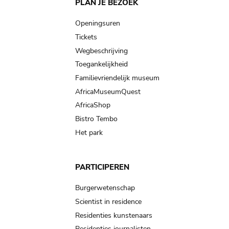
Main
PLAN JE BEZOEK
navigation
Openingsuren
Tickets
Wegbeschrijving
Toegankelijkheid
Familievriendelijk museum
AfricaMuseumQuest
AfricaShop
Bistro Tembo
Het park
PARTICIPEREN
Burgerwetenschap
Scientist in residence
Residenties kunstenaars
Residenties journalisten