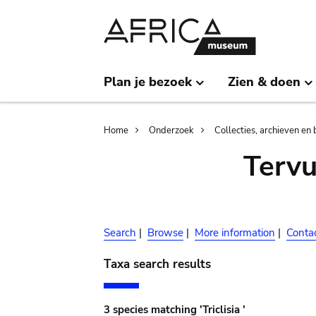
Skip
Skip
to
to
main
search
content
Plan je bezoek
Zien & doen
Breadcrumb
Home
Onderzoek
Collecties, archieven en 
Terv
Search
|
Browse
|
More information
|
Conta
Taxa search results
3 species matching 'Triclisia '