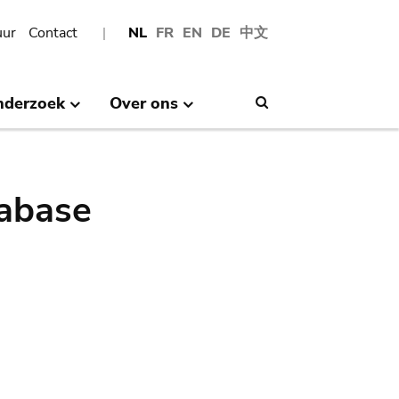
uur
Contact
NL
FR
EN
DE
中文
nderzoek
Over ons
Search
abase