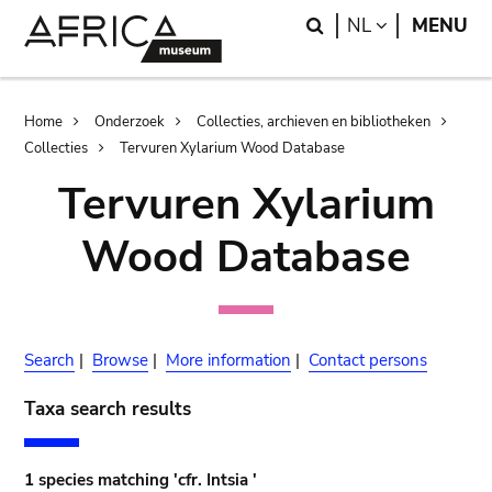
Skip
Skip
Search
LANGUAGE
NL
MENU
to
to
main
search
content
Breadcrumb
Home
Onderzoek
Collecties, archieven en bibliotheken
Collecties
Tervuren Xylarium Wood Database
Tervuren Xylarium
Wood Database
Search
|
Browse
|
More information
|
Contact persons
Taxa search results
1 species matching 'cfr. Intsia '