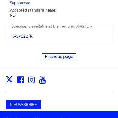
Sapotaceae
Accepted standard name:
ND
Specimens available at the Tervuren Xylarium
Tw37122
Previous page
Facebook
Instagram
Youtube
Print
X
NIEUWSBRIEF
Schenk aan het museum