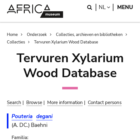
Skip
Skip
Search
LANGUAGE
NL
MENU
to
to
main
search
content
Breadcrumb
Home
Onderzoek
Collecties, archieven en bibliotheken
Collecties
Tervuren Xylarium Wood Database
Tervuren Xylarium
Wood Database
Search
|
Browse
|
More information
|
Contact persons
Pouteria
degani
(A. DC.) Baehni
Familia: