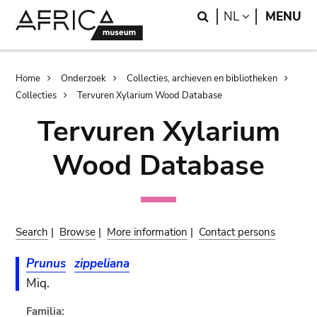
Skip
Skip
Search
LANGUAGE
NL
MENU
to
to
main
search
content
Breadcrumb
Home
Onderzoek
Collecties, archieven en bibliotheken
Collecties
Tervuren Xylarium Wood Database
Tervuren Xylarium
Wood Database
Search
|
Browse
|
More information
|
Contact persons
Prunus
zippeliana
Miq.
Familia: