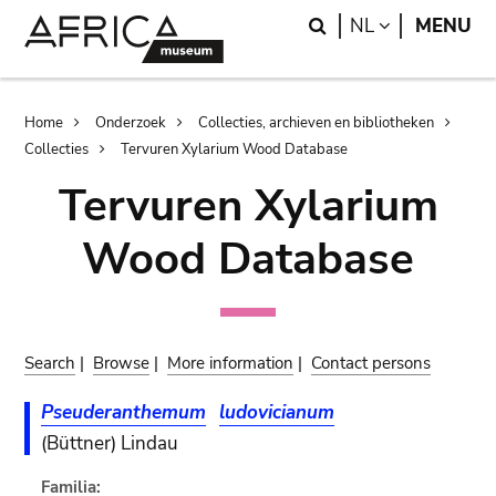
Skip
Skip
Search
LANGUAGE
NL
MENU
to
to
main
search
content
Breadcrumb
Home
Onderzoek
Collecties, archieven en bibliotheken
Collecties
Tervuren Xylarium Wood Database
Tervuren Xylarium
Wood Database
Search
|
Browse
|
More information
|
Contact persons
Pseuderanthemum
ludovicianum
(Büttner) Lindau
Familia: