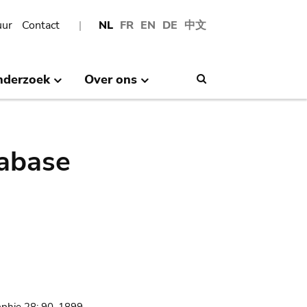
uur
Contact
NL
FR
EN
DE
中文
nderzoek
Over ons
Search
abase