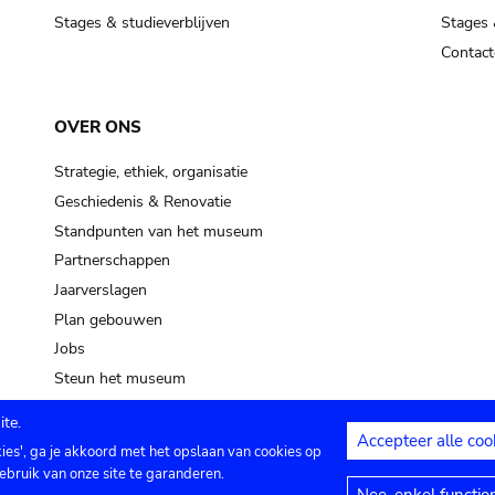
Stages & studieverblijven
Stages 
Contact
OVER ONS
Strategie, ethiek, organisatie
Geschiedenis & Renovatie
Standpunten van het museum
Partnerschappen
Jaarverslagen
Plan gebouwen
Jobs
Steun het museum
te.
Accepteer alle coo
kies', ga je akkoord met het opslaan van cookies op
ontact
Privacy instellingen
Juridische me
ebruik van onze site te garanderen.