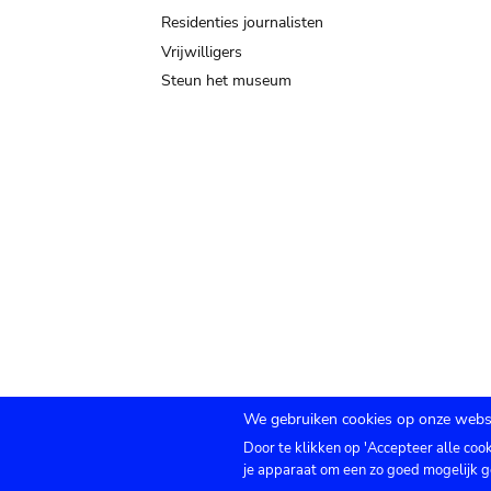
Residenties journalisten
Vrijwilligers
Steun het museum
We gebruiken cookies op onze websi
Door te klikken op 'Accepteer alle coo
Submenu
TICKETS
Agenda
Pers
Zaalverhuur
C
je apparaat om een zo goed mogelijk g