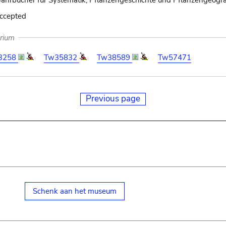
Jahrbücher für Systematik, Pflanzengeschichte und Pflanzengeogra
accepted
arium
3258
Tw35832
Tw38589
Tw57471
Previous page
Schenk aan het museum