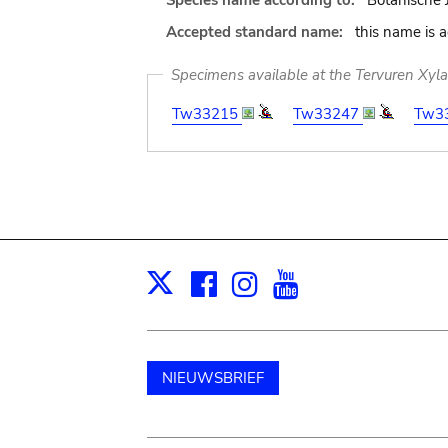
Species name according to:
Botanische 
Accepted standard name:
this name is 
Specimens available at the Tervuren Xyl
Tw33215
Tw33247
Tw3
Facebook
Instagram
Youtube
Print
X
NIEUWSBRIEF