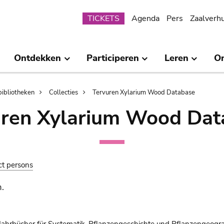
Submenu
TICKETS
Agenda
Pers
Zaalverh
Ontdekken
Participeren
Leren
O
bibliotheken
Collecties
Tervuren Xylarium Wood Database
uren Xylarium Wood Dat
ct persons
.