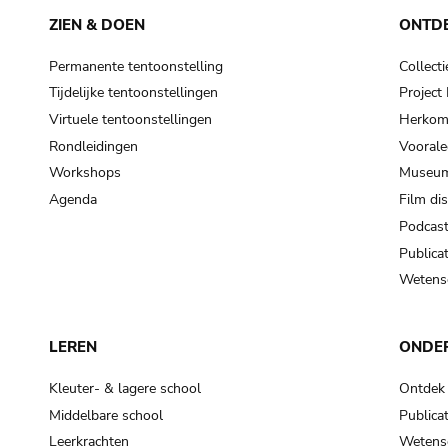
ZIEN & DOEN
ONTD
Permanente tentoonstelling
Collecti
Tijdelijke tentoonstellingen
Projec
Virtuele tentoonstellingen
Herkoms
Rondleidingen
Voorale
Workshops
Museum
Agenda
Film di
Podcas
Publicat
Wetensc
LEREN
ONDE
Kleuter- & lagere school
Ontdek
Middelbare school
Publicat
Leerkrachten
Wetensc