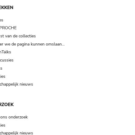
EKKEN
es
t PROCHE
t van de collecties
er we de pagina kunnen omslaan…
Talks
scussies
ts
ies
happelijk nieuws
RZOEK
 ons onderzoek
ies
happelijk nieuws