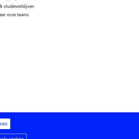
& studieverblijven
eer onze teams
kies
dedelingen
Toegankelijkheidsverklaring