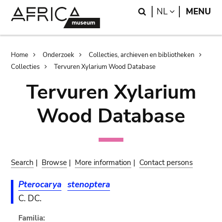
Skip
Skip
Search
LANGUAGE
NL
MENU
to
to
main
search
content
Breadcrumb
Home
Onderzoek
Collecties, archieven en bibliotheken
Collecties
Tervuren Xylarium Wood Database
Tervuren Xylarium
Wood Database
Search
|
Browse
|
More information
|
Contact persons
Pterocarya
stenoptera
C. DC.
Familia: