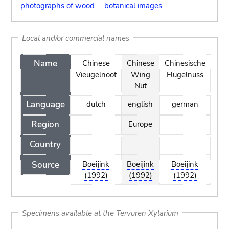
photographs of wood
botanical images
Local and/or commercial names
Name
Chinese
Chinese
Chinesische
C
Vieugelnoot
Wing
Flugelnuss
Nut
Language
dutch
english
german
Region
Europe
Country
Source
Boeijink
Boeijink
Boeijink
Cos
(1992)
(1992)
(1992)
(19
Specimens available at the Tervuren Xylarium