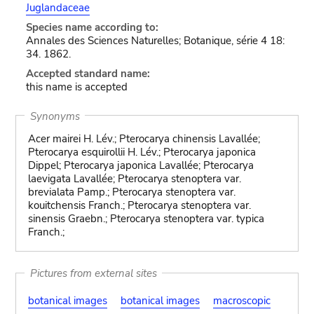
Juglandaceae
Species name according to:
Annales des Sciences Naturelles; Botanique, série 4 18:
34. 1862.
Accepted standard name:
this name is accepted
Synonyms
Acer mairei H. Lév.; Pterocarya chinensis Lavallée;
Pterocarya esquirollii H. Lév.; Pterocarya japonica
Dippel; Pterocarya japonica Lavallée; Pterocarya
laevigata Lavallée; Pterocarya stenoptera var.
brevialata Pamp.; Pterocarya stenoptera var.
kouitchensis Franch.; Pterocarya stenoptera var.
sinensis Graebn.; Pterocarya stenoptera var. typica
Franch.;
Pictures from external sites
botanical images
botanical images
macroscopic