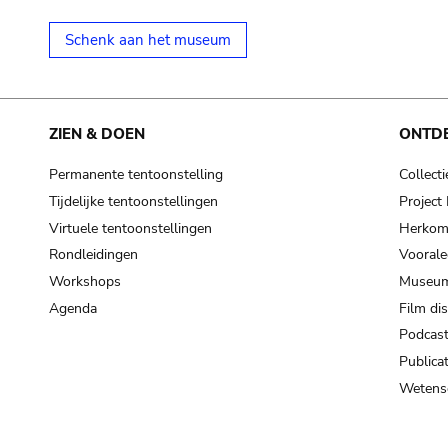
Schenk aan het museum
ZIEN & DOEN
ONTD
Permanente tentoonstelling
Collecti
Tijdelijke tentoonstellingen
Projec
Virtuele tentoonstellingen
Herkoms
Rondleidingen
Voorale
Workshops
Museum
Agenda
Film di
Podcas
Publicat
Wetensc