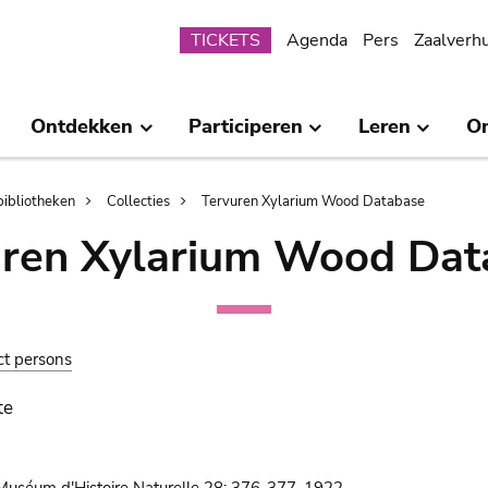
Submenu
TICKETS
Agenda
Pers
Zaalverh
Ontdekken
Participeren
Leren
O
bibliotheken
Collecties
Tervuren Xylarium Wood Database
uren Xylarium Wood Dat
ct persons
te