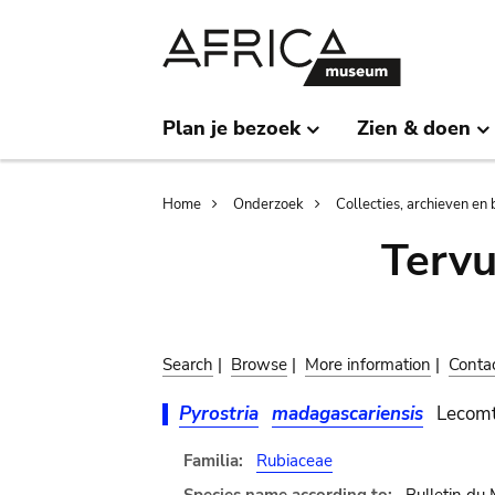
Skip
Skip
to
to
main
search
content
Plan je bezoek
Zien & doen
Breadcrumb
Home
Onderzoek
Collecties, archieven en 
Terv
Search
|
Browse
|
More information
|
Conta
Pyrostria
madagascariensis
Lecom
Familia:
Rubiaceae