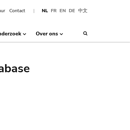
uur
Contact
NL
FR
EN
DE
中文
nderzoek
Over ons
Search
abase