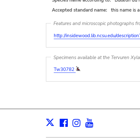
Species name according to:
Bulletin du
Accepted standard name:
this name is 
Features and microscopic photographs f
http://insidewood.lib.ncsu.edu/descripti
Specimens available at the Tervuren Xyl
Tw30782
Facebook
Instagram
Youtube
Print
X