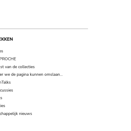
EKKEN
es
t PROCHE
t van de collecties
er we de pagina kunnen omslaan…
Talks
scussies
ts
ies
happelijk nieuws