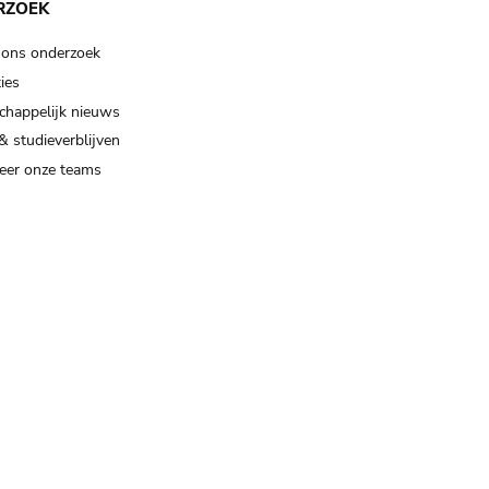
RZOEK
 ons onderzoek
ies
happelijk nieuws
& studieverblijven
eer onze teams