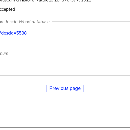
 Muséum d'Histoire Naturelle 28: 376-377. 1922.
accepted
rom Inside Wood database
on?descid=5588
arium
Previous page