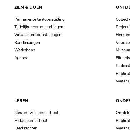
ZIEN & DOEN
ONTD
Permanente tentoonstelling
Collecti
Tijdelijke tentoonstellingen
Projec
Virtuele tentoonstellingen
Herkoms
Rondleidingen
Voorale
Workshops
Museum
Agenda
Film di
Podcas
Publicat
Wetensc
LEREN
ONDE
Kleuter- & lagere school
Ontdek
Middelbare school
Publicat
Leerkrachten
Wetensc