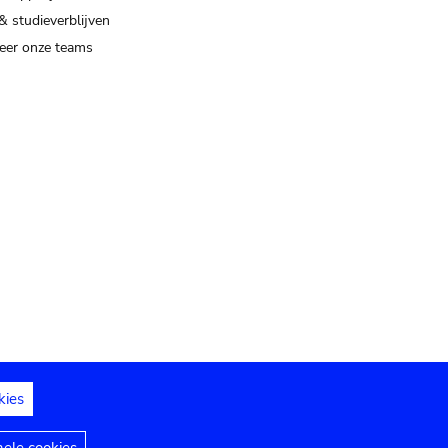
& studieverblijven
eer onze teams
kies
dedelingen
Toegankelijkheidsverklaring