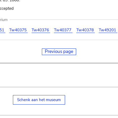
: 89. 1868.
accepted
arium
51
Tw40375
Tw40376
Tw40377
Tw40378
Tw49201
Previous page
Schenk aan het museum