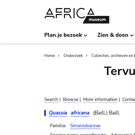
Skip
Skip
to
to
main
search
content
Plan je bezoek
Zien & doen
Breadcrumb
Home
Onderzoek
Collecties, archieven en 
Terv
Search
|
Browse
|
More information
|
Conta
Quassia
africana
(Baill.) Baill.
Familia:
Simaroubaceae