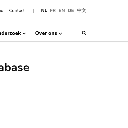
uur
Contact
NL
FR
EN
DE
中文
nderzoek
Over ons
Search
abase