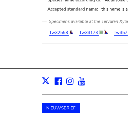
Species name according to:
Adansonia 8
Accepted standard name:
this name is 
Specimens available at the Tervuren Xyl
Tw32558
Tw33173
Tw357
Facebook
Instagram
Youtube
Print
X
NIEUWSBRIEF