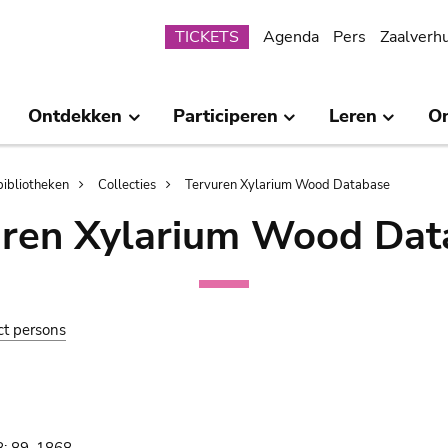
Submenu
TICKETS
Agenda
Pers
Zaalverh
Ontdekken
Participeren
Leren
O
bibliotheken
Collecties
Tervuren Xylarium Wood Database
uren Xylarium Wood Dat
ct persons