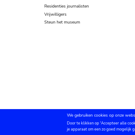
Residenties journalisten
Vrijwilligers
Steun het museum
We gebruiken cookies op onze websi
Door te klikken op 'Accepteer alle coo
Submenu
TICKETS
Agenda
Pers
Zaalverhuur
C
je apparaat om een zo goed mogelijk g