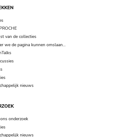
EKKEN
es
t PROCHE
t van de collecties
er we de pagina kunnen omslaan…
Talks
scussies
ts
ies
happelijk nieuws
RZOEK
 ons onderzoek
ies
happelijk nieuws