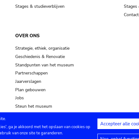
Stages & studieverblijven
Stages 
Contact
OVER ONS
Strategie, ethiek, organisatie
Geschiedenis & Renovatie
Standpunten van het museum
Partnerschappen
Jaarverslagen
Plan gebouwen
Jobs
Steun het museum
te.
Accepteer alle coo
kies', ga je akkoord met het opslaan van cookies op
ontact
Privacy instellingen
Juridische me
ebruik van onze site te garanderen.