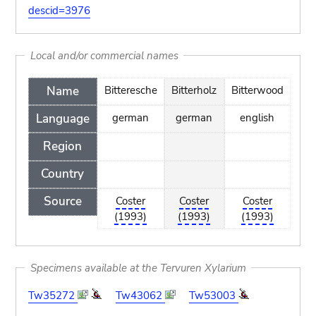
descid=3976
Local and/or commercial names
Name
Bitteresche
Bitterholz
Bitterwood
Language
german
german
english
Region
Country
Source
Coster
Coster
Coster
(1993)
(1993)
(1993)
Specimens available at the Tervuren Xylarium
Tw35272
Tw43062
Tw53003