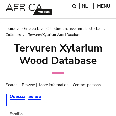
Skip
Skip
Search
LANGUAGE
NL
MENU
to
to
main
search
content
Breadcrumb
Home
Onderzoek
Collecties, archieven en bibliotheken
Collecties
Tervuren Xylarium Wood Database
Tervuren Xylarium
Wood Database
Search
|
Browse
|
More information
|
Contact persons
Quassia
amara
L.
Familia: