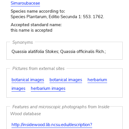
Simaroubaceae
Species name according to:
Species Plantarum, Editio Secunda 1: 553. 1762.
Accepted standard name:
this name is accepted
Synonyms
Quassia alatifolia Stokes; Quassia officinalis Rich.;
Pictures from external sites
botanical images
botanical images
herbarium
images
herbarium images
Features and microscopic photographs from Inside
Wood database
http://insidewood.lib.ncsu.edu/description?