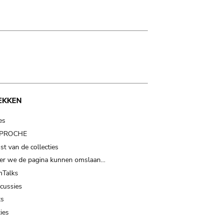
EKKEN
es
t PROCHE
t van de collecties
er we de pagina kunnen omslaan…
Talks
scussies
ts
ies