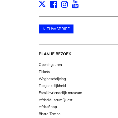
Facebook
Instagram
Youtube
Print
X
NIEUWSBRIEF
Main
PLAN JE BEZOEK
navigation
Openingsuren
Tickets
Wegbeschrijving
Toegankelijkheid
Familievriendelijk museum
AfricaMuseumQuest
AfricaShop
Bistro Tembo