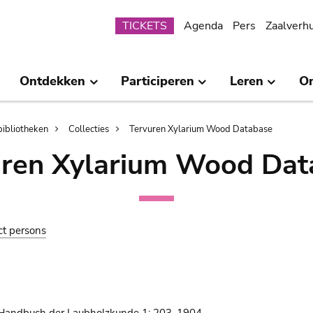
Submenu
TICKETS
Agenda
Pers
Zaalverh
Ontdekken
Participeren
Leren
O
bibliotheken
Collecties
Tervuren Xylarium Wood Database
uren Xylarium Wood Dat
ct persons