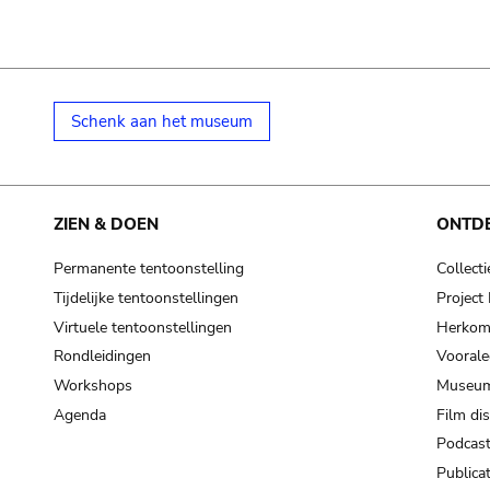
Schenk aan het museum
ZIEN & DOEN
ONTD
Permanente tentoonstelling
Collecti
Tijdelijke tentoonstellingen
Projec
Virtuele tentoonstellingen
Herkoms
Rondleidingen
Voorale
Workshops
Museum
Agenda
Film di
Podcas
Publicat