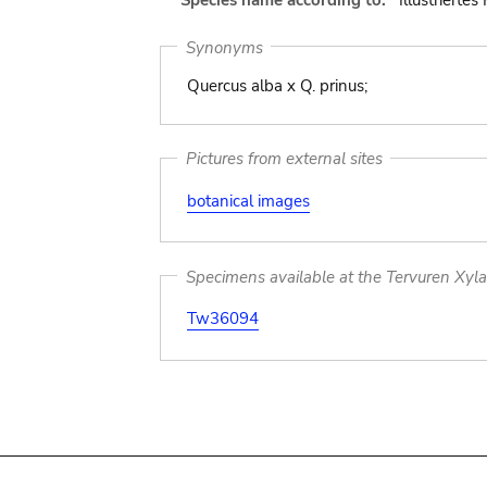
Species name according to:
Illustriert
Synonyms
Quercus alba x Q. prinus;
Pictures from external sites
botanical images
Specimens available at the Tervuren Xyl
Tw36094