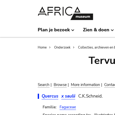
Skip
Skip
to
to
main
search
content
Plan je bezoek
Zien & doen
Breadcrumb
Home
Onderzoek
Collecties, archieven en 
Terv
Search
|
Browse
|
More information
|
Conta
Quercus
x saulii
C.K.Schneid.
Familia:
Fagaceae