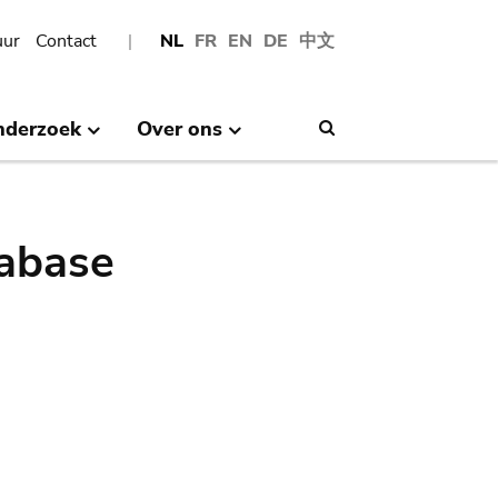
uur
Contact
NL
FR
EN
DE
中文
nderzoek
Over ons
Search
abase