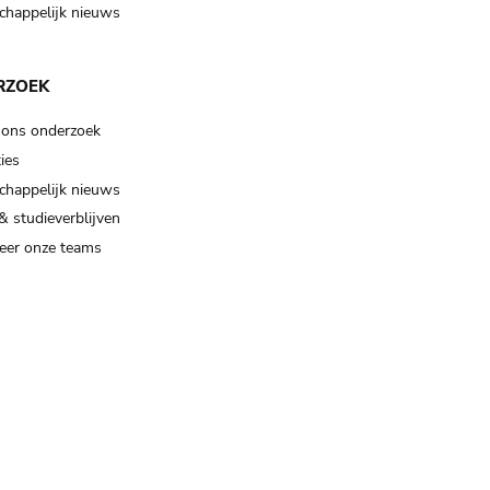
happelijk nieuws
RZOEK
 ons onderzoek
ies
happelijk nieuws
& studieverblijven
eer onze teams