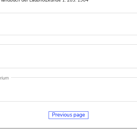
es Handbuch der Laubholzkunde 1: 203. 1904
arium
Previous page