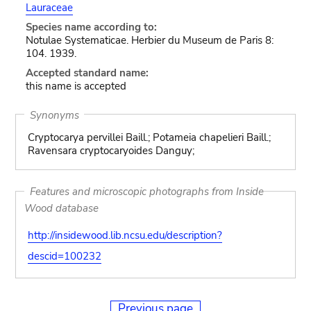
Lauraceae
Species name according to:
Notulae Systematicae. Herbier du Museum de Paris 8:
104. 1939.
Accepted standard name:
this name is accepted
Synonyms
Cryptocarya pervillei Baill.; Potameia chapelieri Baill.;
Ravensara cryptocaryoides Danguy;
Features and microscopic photographs from Inside
Wood database
http://insidewood.lib.ncsu.edu/description?
descid=100232
Previous page