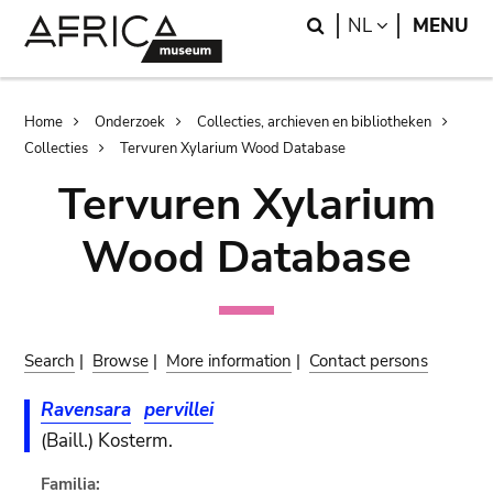
Skip
Skip
Search
LANGUAGE
NL
MENU
to
to
main
search
content
Breadcrumb
Home
Onderzoek
Collecties, archieven en bibliotheken
Collecties
Tervuren Xylarium Wood Database
Tervuren Xylarium
Wood Database
Search
|
Browse
|
More information
|
Contact persons
Ravensara
pervillei
(Baill.) Kosterm.
Familia: