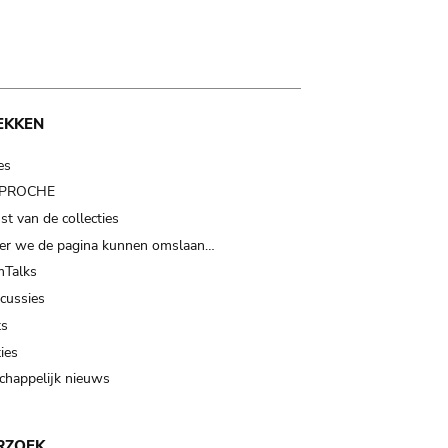
EKKEN
es
t PROCHE
t van de collecties
er we de pagina kunnen omslaan…
Talks
scussies
ts
ies
happelijk nieuws
RZOEK