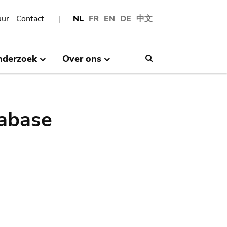
uur
Contact
NL
FR
EN
DE
中文
nderzoek
Over ons
Search
abase