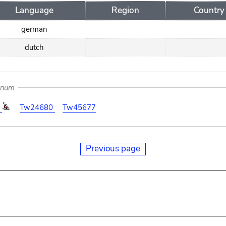
Language
Region
Country
german
dutch
arium
4
Tw24680
Tw45677
Previous page