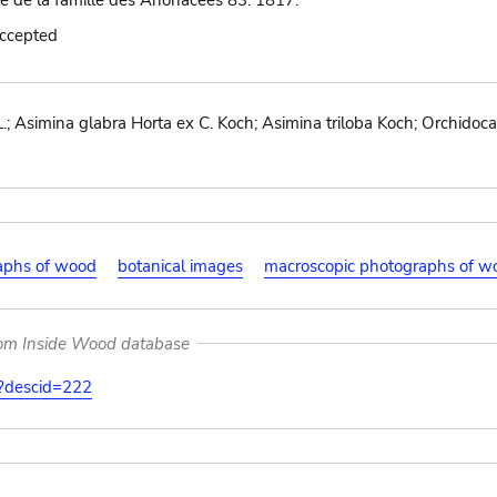
 de la famille des Anonacées 83. 1817.
accepted
; Asimina glabra Horta ex C. Koch; Asimina triloba Koch; Orchidocar
aphs of wood
botanical images
macroscopic photographs of w
rom Inside Wood database
on?descid=222