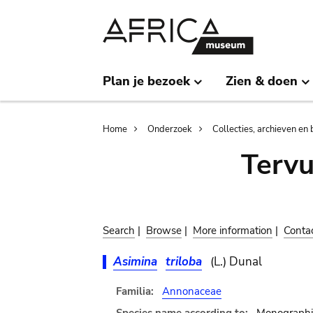
Skip
Skip
to
to
main
search
content
Plan je bezoek
Zien & doen
Breadcrumb
Home
Onderzoek
Collecties, archieven en 
Terv
Search
|
Browse
|
More information
|
Conta
Asimina
triloba
(L.) Dunal
Familia:
Annonaceae