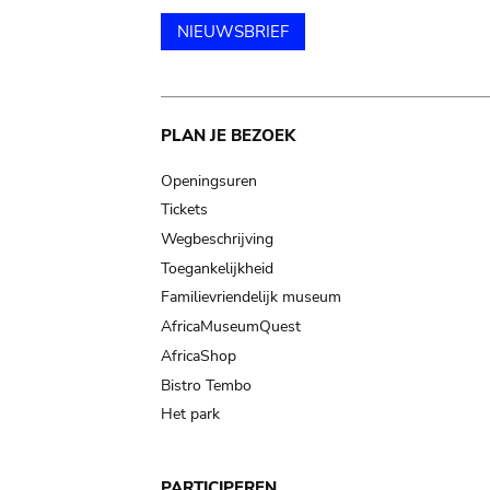
NIEUWSBRIEF
Main
PLAN JE BEZOEK
navigation
Openingsuren
Tickets
Wegbeschrijving
Toegankelijkheid
Familievriendelijk museum
AfricaMuseumQuest
AfricaShop
Bistro Tembo
Het park
PARTICIPEREN