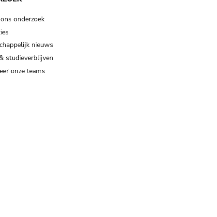
 ons onderzoek
ies
happelijk nieuws
& studieverblijven
eer onze teams