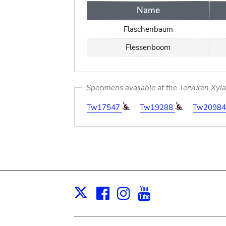
Name
Flaschenbaum
Flessenboom
Specimens available at the Tervuren Xyl
Tw17547
Tw19288
Tw2098
Facebook
Instagram
Youtube
Print
X