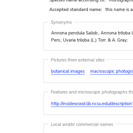
Species name according to:
Monographie
Accepted standard name:
this name is 
Synonyms
Annona pendula Salisb.; Annona triloba L.
Pers.; Uvaria triloba (L.) Torr. & A. Gray;
Pictures from external sites
botanical images
macroscopic photogr
Features and microscopic photographs f
http://insidewood.lib.ncsu.edu/descripti
Local and/or commercial names