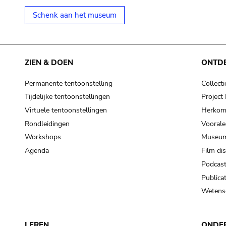
Schenk aan het museum
ZIEN & DOEN
ONTD
Permanente tentoonstelling
Collecti
Tijdelijke tentoonstellingen
Projec
Virtuele tentoonstellingen
Herkoms
Rondleidingen
Voorale
Workshops
Museum
Agenda
Film di
Podcas
Publicat
Wetensc
LEREN
ONDE