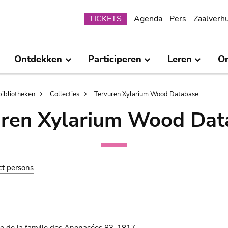
Submenu
TICKETS
Agenda
Pers
Zaalverh
Ontdekken
Participeren
Leren
O
bibliotheken
Collecties
Tervuren Xylarium Wood Database
uren Xylarium Wood Dat
ct persons