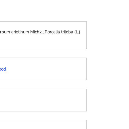
pum arietinum Michx.; Porcelia triloba (L.)
ood