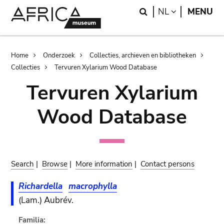
Skip
Skip
Search
LANGUAGE
NL
MENU
to
to
main
search
content
Breadcrumb
Home
Onderzoek
Collecties, archieven en bibliotheken
Collecties
Tervuren Xylarium Wood Database
Tervuren Xylarium
Wood Database
Search
|
Browse
|
More information
|
Contact persons
Richardella
macrophylla
(Lam.) Aubrév.
Familia: