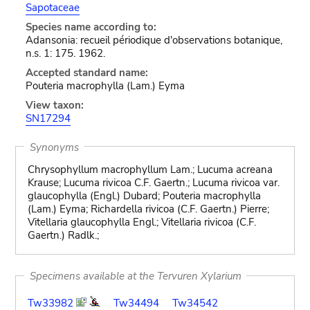
Sapotaceae
Species name according to:
Adansonia: recueil périodique d'observations botanique,
n.s. 1: 175. 1962.
Accepted standard name:
Pouteria macrophylla (Lam.) Eyma
View taxon:
SN17294
Synonyms
Chrysophyllum macrophyllum Lam.; Lucuma acreana
Krause; Lucuma rivicoa C.F. Gaertn.; Lucuma rivicoa var.
glaucophylla (Engl.) Dubard; Pouteria macrophylla
(Lam.) Eyma; Richardella rivicoa (C.F. Gaertn.) Pierre;
Vitellaria glaucophylla Engl.; Vitellaria rivicoa (C.F.
Gaertn.) Radlk.;
Specimens available at the Tervuren Xylarium
Tw33982
Tw34494
Tw34542