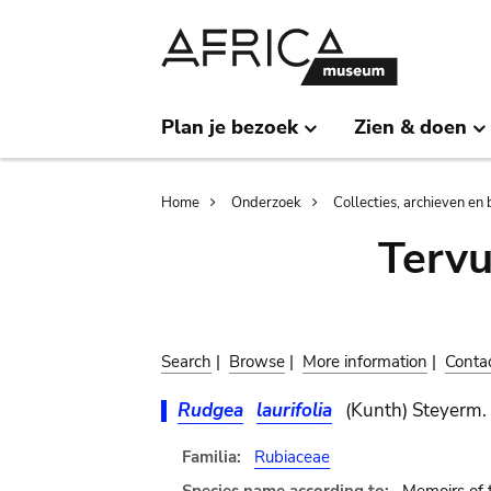
Skip
Skip
to
to
main
search
content
Plan je bezoek
Zien & doen
Breadcrumb
Home
Onderzoek
Collecties, archieven en 
Terv
Search
|
Browse
|
More information
|
Conta
Rudgea
laurifolia
(Kunth) Steyerm.
Familia:
Rubiaceae