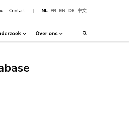
uur
Contact
NL
FR
EN
DE
中文
nderzoek
Over ons
Search
abase