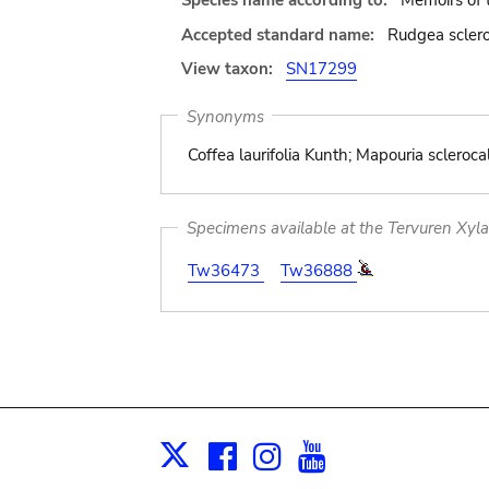
Species name according to:
Memoirs of 
Accepted standard name:
Rudgea sclero
View taxon:
SN17299
Synonyms
Coffea laurifolia Kunth; Mapouria sclerocal
Specimens available at the Tervuren Xyl
Tw36473
Tw36888
Facebook
Instagram
Youtube
Print
X