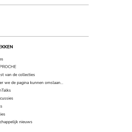
EKKEN
es
t PROCHE
t van de collecties
er we de pagina kunnen omslaan…
Talks
scussies
ts
ies
happelijk nieuws