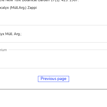
the New York Botanical Garden 17(1): 423. 1967.
calyx (Müll.Arg.) Zappi
yx Müll. Arg.;
arium
Previous page