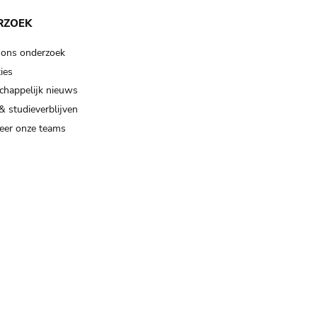
RZOEK
 ons onderzoek
ies
happelijk nieuws
& studieverblijven
eer onze teams