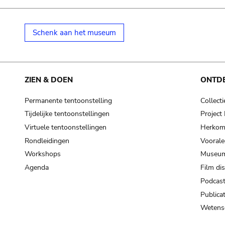
Schenk aan het museum
ZIEN & DOEN
ONTD
Permanente tentoonstelling
Collecti
Tijdelijke tentoonstellingen
Projec
Virtuele tentoonstellingen
Herkoms
Rondleidingen
Voorale
Workshops
Museum
Agenda
Film di
Podcas
Publicat
Wetensc