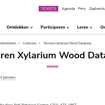
Submenu
TICKETS
Agenda
Pers
Zaalverh
Ontdekken
Participeren
Leren
O
bibliotheken
Collecties
Tervuren Xylarium Wood Database
uren Xylarium Wood Dat
ct persons