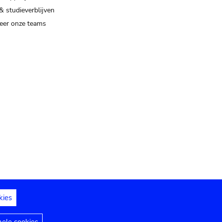
& studieverblijven
eer onze teams
kies
dedelingen
Toegankelijkheidsverklaring