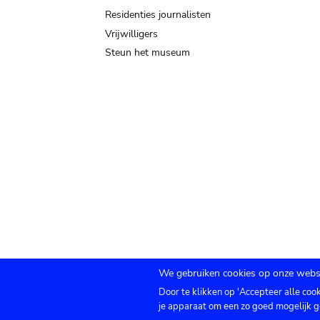
Residenties journalisten
Vrijwilligers
Steun het museum
We gebruiken cookies op onze websi
Door te klikken op 'Accepteer alle coo
Submenu
TICKETS
Agenda
Pers
Zaalverhuur
C
je apparaat om een zo goed mogelijk g