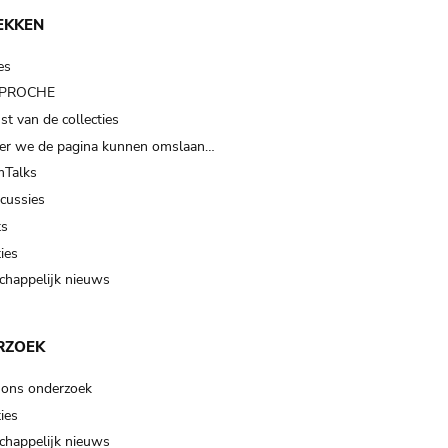
EKKEN
es
t PROCHE
t van de collecties
er we de pagina kunnen omslaan…
Talks
scussies
ts
ies
happelijk nieuws
RZOEK
 ons onderzoek
ies
happelijk nieuws