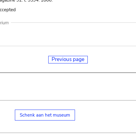
agazine 92: t. 5594. 1866.
accepted
arium
Previous page
Schenk aan het museum