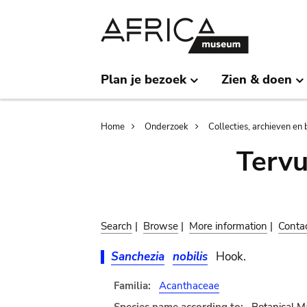
Skip
Skip
to
to
main
search
content
Plan je bezoek
Zien & doen
Breadcrumb
Home
Onderzoek
Collecties, archieven en 
Terv
Search
|
Browse
|
More information
|
Conta
Sanchezia
nobilis
Hook.
Familia:
Acanthaceae