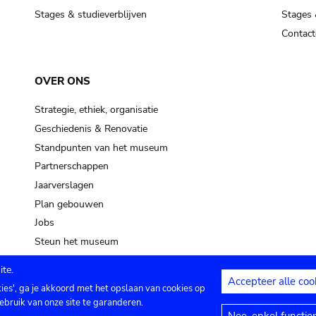
Stages & studieverblijven
Stages 
Contact
OVER ONS
Strategie, ethiek, organisatie
Geschiedenis & Renovatie
Standpunten van het museum
Partnerschappen
Jaarverslagen
Plan gebouwen
Jobs
Steun het museum
te.
Accepteer alle coo
kies', ga je akkoord met het opslaan van cookies op
ontact
Privacy instellingen
Juridische me
ebruik van onze site te garanderen.