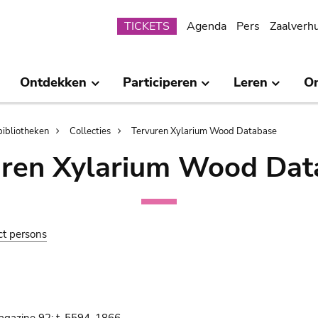
Submenu
TICKETS
Agenda
Pers
Zaalverh
Ontdekken
Participeren
Leren
O
bibliotheken
Collecties
Tervuren Xylarium Wood Database
uren Xylarium Wood Dat
ct persons