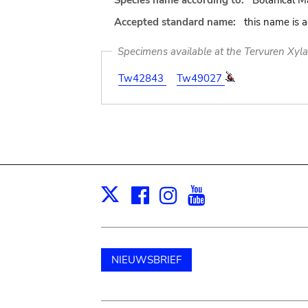
Species name according to:
Botanical M
Accepted standard name:
this name is 
Specimens available at the Tervuren Xyl
Tw42843
Tw49027
Facebook
Instagram
Youtube
Print
X
NIEUWSBRIEF