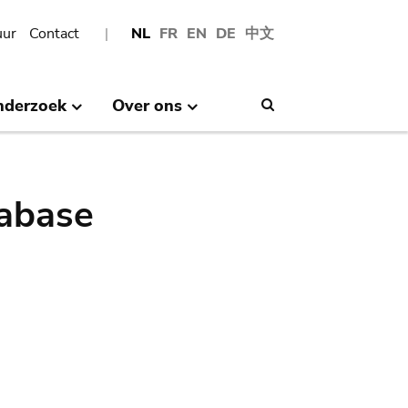
uur
Contact
NL
FR
EN
DE
中文
nderzoek
Over ons
Search
abase