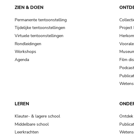
ZIEN & DOEN
ONTD
Permanente tentoonstelling
Collecti
Tijdelijke tentoonstellingen
Projec
Virtuele tentoonstellingen
Herkoms
Rondleidingen
Voorale
Workshops
Museum
Agenda
Film di
Podcas
Publicat
Wetensc
LEREN
ONDE
Kleuter- & lagere school
Ontdek
Middelbare school
Publicat
Leerkrachten
Wetensc