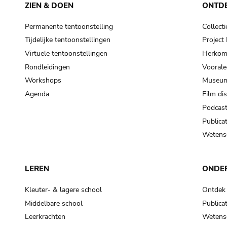
ZIEN & DOEN
ONTD
Permanente tentoonstelling
Collecti
Tijdelijke tentoonstellingen
Projec
Virtuele tentoonstellingen
Herkoms
Rondleidingen
Voorale
Workshops
Museum
Agenda
Film di
Podcas
Publicat
Wetensc
LEREN
ONDE
Kleuter- & lagere school
Ontdek
Middelbare school
Publicat
Leerkrachten
Wetensc