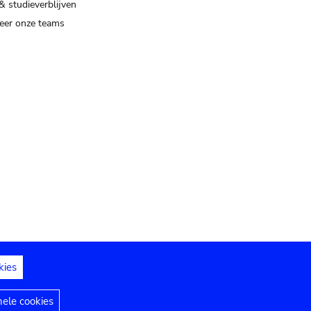
& studieverblijven
eer onze teams
kies
dedelingen
Toegankelijkheidsverklaring
nele cookies