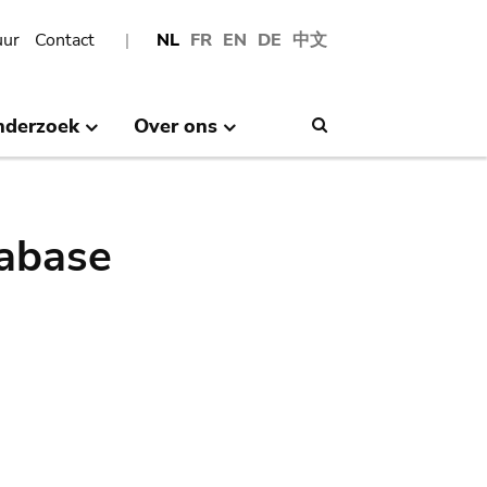
uur
Contact
NL
FR
EN
DE
中文
nderzoek
Over ons
Search
abase