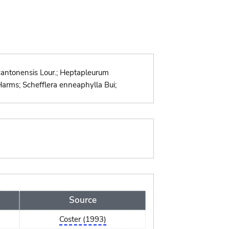
 cantonensis Lour.; Heptapleurum
Harms; Schefflera enneaphylla Bui;
Source
Coster (1993)