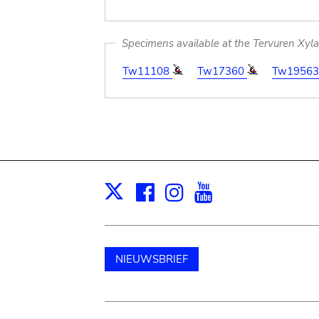
Specimens available at the Tervuren Xyl
Tw11108
Tw17360
Tw1956
Facebook
Instagram
Youtube
Print
X
NIEUWSBRIEF