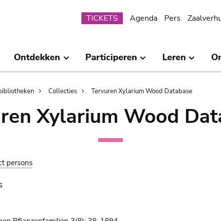
Submenu
TICKETS
Agenda
Pers
Zaalverh
Ontdekken
Participeren
Leren
O
bibliotheken
Collecties
Tervuren Xylarium Wood Database
uren Xylarium Wood Dat
ct persons
s