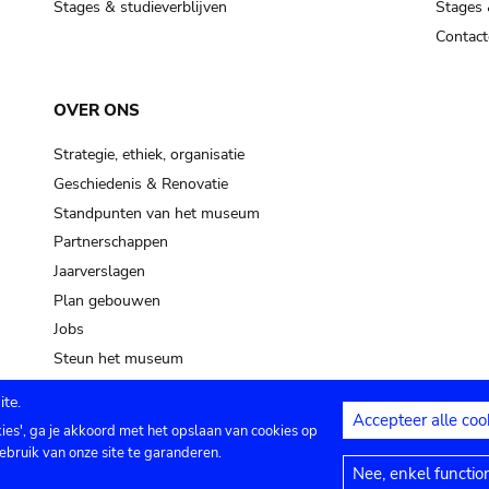
Stages & studieverblijven
Stages 
Contact
OVER ONS
Strategie, ethiek, organisatie
Geschiedenis & Renovatie
Standpunten van het museum
Partnerschappen
Jaarverslagen
Plan gebouwen
Jobs
Steun het museum
te.
Accepteer alle coo
kies', ga je akkoord met het opslaan van cookies op
ontact
Privacy instellingen
Juridische me
ebruik van onze site te garanderen.
Nee, enkel functio