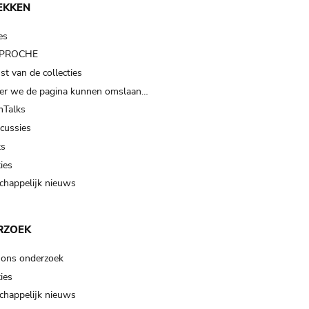
EKKEN
es
t PROCHE
t van de collecties
er we de pagina kunnen omslaan…
Talks
scussies
ts
ies
happelijk nieuws
RZOEK
 ons onderzoek
ies
happelijk nieuws