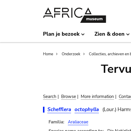
Skip
Skip
to
to
main
search
content
Plan je bezoek
Zien & doen
Breadcrumb
Home
Onderzoek
Collecties, archieven en 
Terv
Search
|
Browse
|
More information
|
Conta
Schefflera
octophylla
(Lour.) Harm
Familia:
Araliaceae