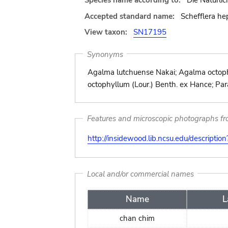
Species name according to:
Die Natürlic
Accepted standard name:
Schefflera hep
View taxon:
SN17195
Synonyms
Agalma lutchuense Nakai; Agalma octophyl
octophyllum (Lour.) Benth. ex Hance; Par
Features and microscopic photographs f
http://insidewood.lib.ncsu.edu/descripti
Local and/or commercial names
Name
L
chan chim