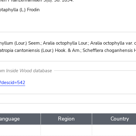
hen Pflanzenfamilien 3(8): 38. 1894.
taphylla (L.) Frodin
lum (Lour.) Seem.; Aralia octophylla Lour.; Aralia octophylla var.
atropia cantoniensis (Lour.) Hook. & Arn.; Schefflera choganhensis 
rom Inside Wood database
on?descid=542
anguage
Region
Country