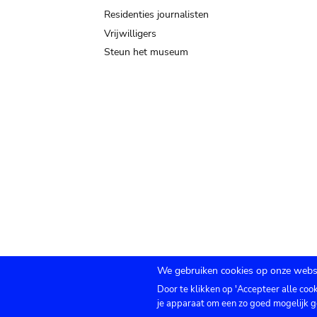
Residenties journalisten
Vrijwilligers
Steun het museum
We gebruiken cookies op onze websi
Door te klikken op 'Accepteer alle coo
Submenu
TICKETS
Agenda
Pers
Zaalverhuur
C
je apparaat om een zo goed mogelijk g