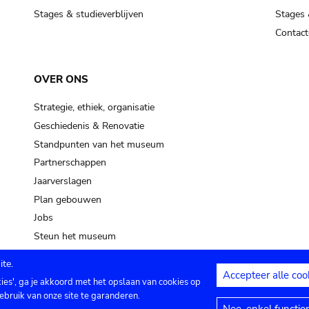
Stages & studieverblijven
Stages 
Contact
OVER ONS
Strategie, ethiek, organisatie
Geschiedenis & Renovatie
Standpunten van het museum
Partnerschappen
Jaarverslagen
Plan gebouwen
Jobs
Steun het museum
te.
Accepteer alle coo
kies', ga je akkoord met het opslaan van cookies op
ontact
Privacy instellingen
Juridische me
ebruik van onze site te garanderen.