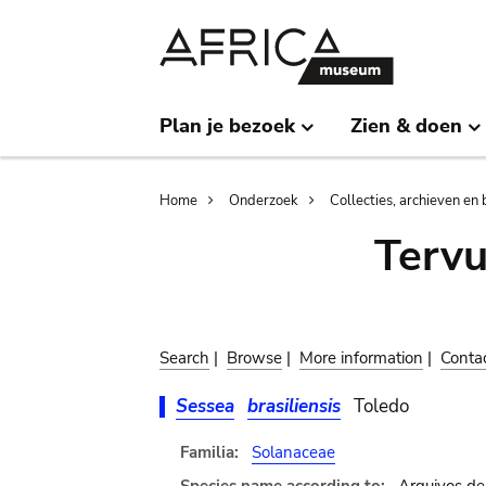
Skip
Skip
to
to
main
search
content
Plan je bezoek
Zien & doen
Breadcrumb
Home
Onderzoek
Collecties, archieven en 
Terv
Search
|
Browse
|
More information
|
Conta
Sessea
brasiliensis
Toledo
Familia:
Solanaceae