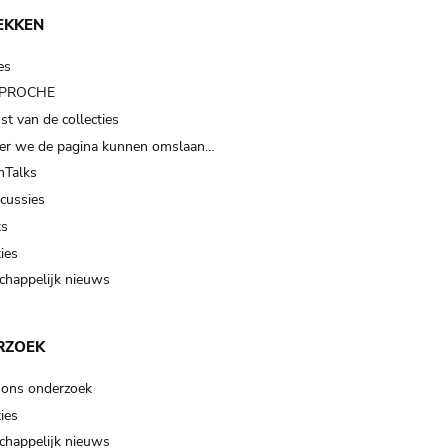
EKKEN
es
t PROCHE
t van de collecties
er we de pagina kunnen omslaan…
Talks
scussies
ts
ies
happelijk nieuws
RZOEK
 ons onderzoek
ies
happelijk nieuws