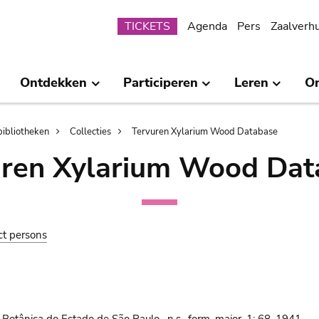
Submenu
TICKETS
Agenda
Pers
Zaalverh
Ontdekken
Participeren
Leren
O
bibliotheken
Collecties
Tervuren Xylarium Wood Database
uren Xylarium Wood Dat
ct persons