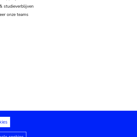
& studieverblijven
eer onze teams
kies
dedelingen
Toegankelijkheidsverklaring