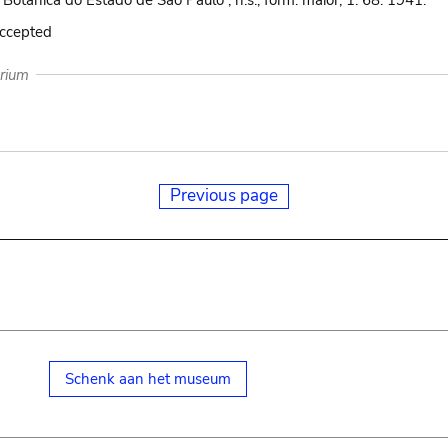
Botânica do Estado de São Paulo , n.s., form. maior, 1: 68. 1941.
accepted
arium
Previous page
Schenk aan het museum