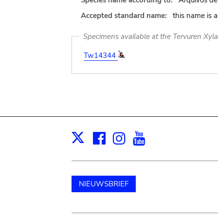
Species name according to:
Arquivos de 
Accepted standard name:
this name is 
Specimens available at the Tervuren Xyl
Tw14344
Facebook
Instagram
Youtube
Print
X
NIEUWSBRIEF