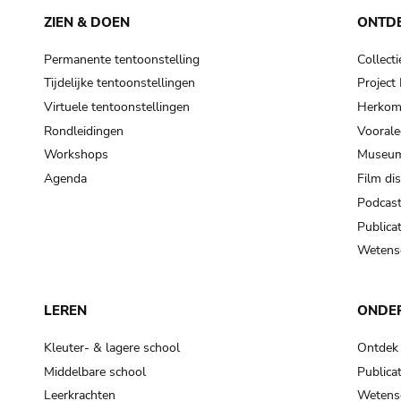
ZIEN & DOEN
ONTD
Permanente tentoonstelling
Collecti
Tijdelijke tentoonstellingen
Projec
Virtuele tentoonstellingen
Herkoms
Rondleidingen
Voorale
Workshops
Museum
Agenda
Film di
Podcas
Publicat
Wetensc
LEREN
ONDE
Kleuter- & lagere school
Ontdek
Middelbare school
Publicat
Leerkrachten
Wetensc