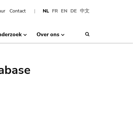
uur
Contact
NL
FR
EN
DE
中文
nderzoek
Over ons
Search
abase