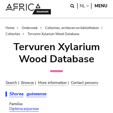
Skip
Skip
Search
LANGUAGE
NL
MENU
to
to
main
search
content
Breadcrumb
Home
Onderzoek
Collecties, archieven en bibliotheken
Collecties
Tervuren Xylarium Wood Database
Tervuren Xylarium
Wood Database
Search
|
Browse
|
More information
|
Contact persons
Shorea
guineense
Familia:
Dipterocarpaceae