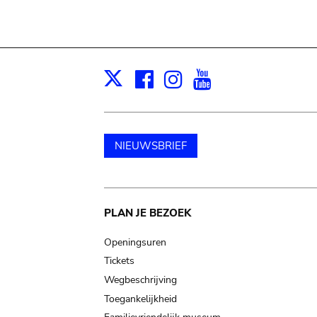
Facebook
Instagram
Youtube
Print
X
NIEUWSBRIEF
Main
PLAN JE BEZOEK
navigation
Openingsuren
Tickets
Wegbeschrijving
Toegankelijkheid