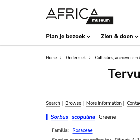
Skip
Skip
to
to
main
search
content
Plan je bezoek
Zien & doen
Breadcrumb
Home
Onderzoek
Collecties, archieven en 
Terv
Search
|
Browse
|
More information
|
Conta
Sorbus
scopulina
Greene
Familia:
Rosaceae