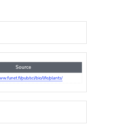
Source
ww.funet.fi/pub/sci/bio/life/plants/