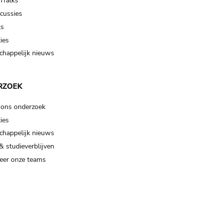
Talks
scussies
ts
ies
happelijk nieuws
RZOEK
 ons onderzoek
ies
happelijk nieuws
& studieverblijven
eer onze teams