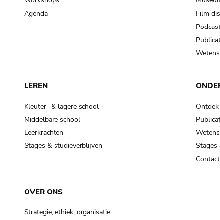
Workshops
Museum
Agenda
Film di
Podcas
Publicat
Wetensc
LEREN
ONDE
Kleuter- & lagere school
Ontdek
Middelbare school
Publicat
Leerkrachten
Wetensc
Stages & studieverblijven
Stages 
Contact
OVER ONS
Strategie, ethiek, organisatie