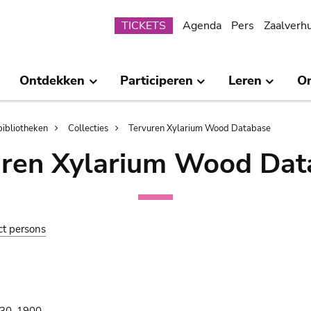
Submenu
TICKETS
Agenda
Pers
Zaalverh
Ontdekken
Participeren
Leren
O
bibliotheken
Collecties
Tervuren Xylarium Wood Database
uren Xylarium Wood Dat
ct persons