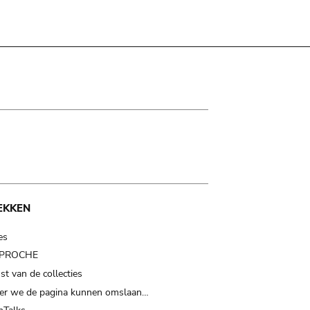
EKKEN
es
t PROCHE
t van de collecties
er we de pagina kunnen omslaan…