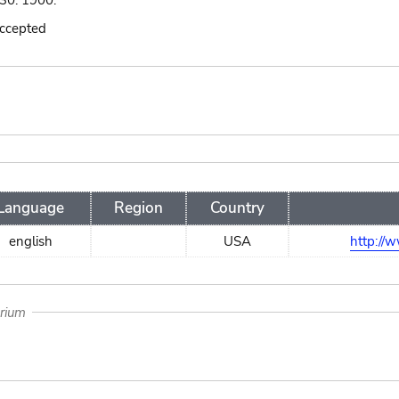
130. 1900.
accepted
Language
Region
Country
english
USA
http://w
arium