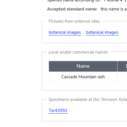
Species name according to:
Pittonia 4: 
Accepted standard name:
this name is 
Pictures from external sites
botanical images
botanical images
Local and/or commercial names
Name
Cascade Mountain-ash
Specimens available at the Tervuren Xyl
Tw43992