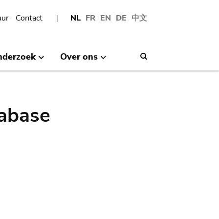
uur
Contact
NL
FR
EN
DE
中文
nderzoek
Over ons
Search
abase