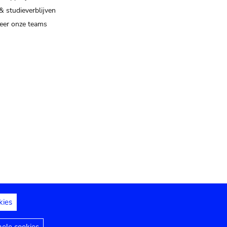
& studieverblijven
eer onze teams
kies
dedelingen
Toegankelijkheidsverklaring