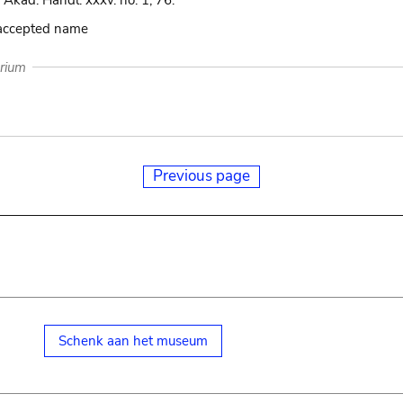
 Akad. Handl. xxxv. no. 1, 76.
 accepted name
arium
Previous page
Schenk aan het museum