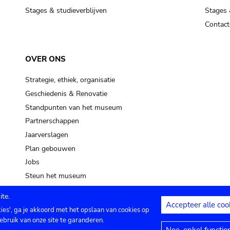
Stages & studieverblijven
Stages 
Contact
OVER ONS
Strategie, ethiek, organisatie
Geschiedenis & Renovatie
Standpunten van het museum
Partnerschappen
Jaarverslagen
Plan gebouwen
Jobs
Steun het museum
te.
Accepteer alle coo
kies', ga je akkoord met het opslaan van cookies op
ontact
Privacy instellingen
Juridische me
ebruik van onze site te garanderen.