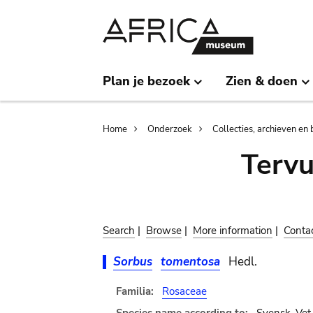
Skip
Skip
to
to
main
search
content
Plan je bezoek
Zien & doen
Breadcrumb
Home
Onderzoek
Collecties, archieven en 
Terv
Search
|
Browse
|
More information
|
Conta
Sorbus
tomentosa
Hedl.
Familia:
Rosaceae