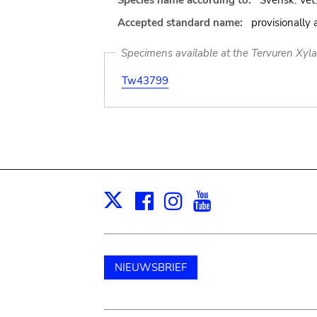
Species name according to:
Svensk. Vet.
Accepted standard name:
provisionally
Specimens available at the Tervuren Xyl
Tw43799
Facebook
Instagram
Youtube
Print
X
NIEUWSBRIEF