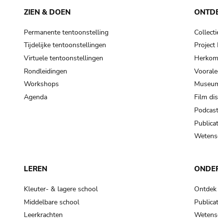
ZIEN & DOEN
ONTD
Permanente tentoonstelling
Collecti
Tijdelijke tentoonstellingen
Projec
Virtuele tentoonstellingen
Herkoms
Rondleidingen
Voorale
Workshops
Museum
Agenda
Film di
Podcas
Publicat
Wetensc
LEREN
ONDE
Kleuter- & lagere school
Ontdek
Middelbare school
Publicat
Leerkrachten
Wetensc