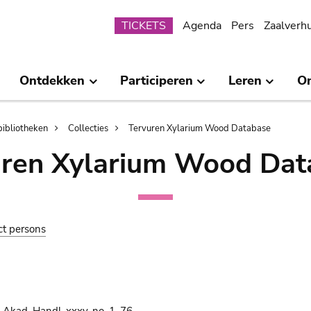
Submenu
TICKETS
Agenda
Pers
Zaalverh
Ontdekken
Participeren
Leren
O
bibliotheken
Collecties
Tervuren Xylarium Wood Database
uren Xylarium Wood Dat
ct persons