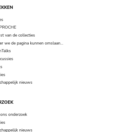
EKKEN
es
t PROCHE
t van de collecties
er we de pagina kunnen omslaan…
Talks
scussies
ts
ies
happelijk nieuws
RZOEK
 ons onderzoek
ies
happelijk nieuws