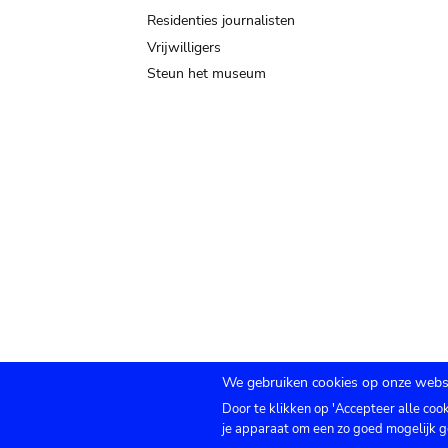
Residenties journalisten
Vrijwilligers
Steun het museum
We gebruiken cookies op onze websi
Door te klikken op 'Accepteer alle coo
Submenu
TICKETS
Agenda
Pers
Zaalverhuur
C
je apparaat om een zo goed mogelijk g