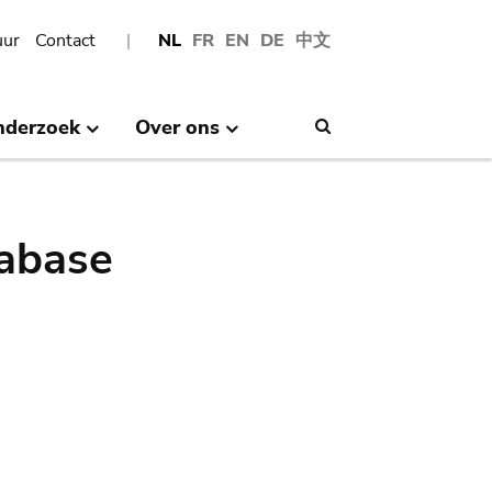
uur
Contact
NL
FR
EN
DE
中文
nderzoek
Over ons
Search
abase