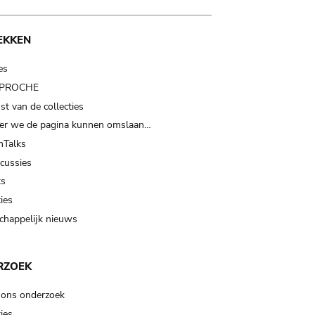
EKKEN
es
t PROCHE
t van de collecties
er we de pagina kunnen omslaan…
Talks
scussies
ts
ies
happelijk nieuws
RZOEK
 ons onderzoek
ies