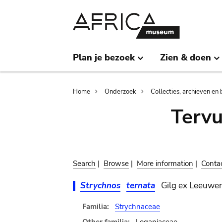
Skip
Skip
to
to
main
search
content
Plan je bezoek
Zien & doen
Breadcrumb
Home
Onderzoek
Collecties, archieven en 
Terv
Search
|
Browse
|
More information
|
Conta
Strychnos
ternata
Gilg ex Leeuwe
Familia:
Strychnaceae