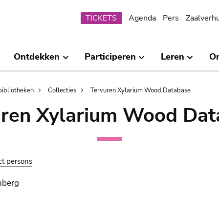
Submenu
TICKETS
Agenda
Pers
Zaalverh
Ontdekken
Participeren
Leren
O
bibliotheken
Collecties
Tervuren Xylarium Wood Database
uren Xylarium Wood Dat
ct persons
nberg