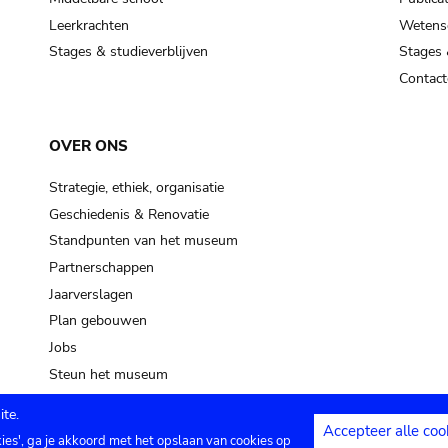
Leerkrachten
Wetensc
Stages & studieverblijven
Stages 
Contact
OVER ONS
Strategie, ethiek, organisatie
Geschiedenis & Renovatie
Standpunten van het museum
Partnerschappen
Jaarverslagen
Plan gebouwen
Jobs
Steun het museum
te.
Accepteer alle coo
kies', ga je akkoord met het opslaan van cookies op