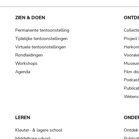
ZIEN & DOEN
ONTD
Permanente tentoonstelling
Collecti
Tijdelijke tentoonstellingen
Projec
Virtuele tentoonstellingen
Herkoms
Rondleidingen
Voorale
Workshops
Museum
Agenda
Film di
Podcas
Publicat
Wetensc
LEREN
ONDE
Kleuter- & lagere school
Ontdek
Middelbare school
Publicat