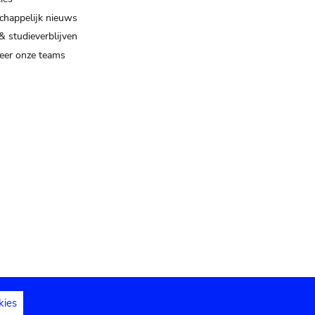
happelijk nieuws
& studieverblijven
eer onze teams
kies