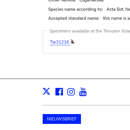
Other familia:
Loganiaceae
Species name according to:
Acta Bot. Ne
Accepted standard name:
this name is 
Specimens available at the Tervuren Xyl
Tw31216
Facebook
Instagram
Youtube
Print
X
NIEUWSBRIEF