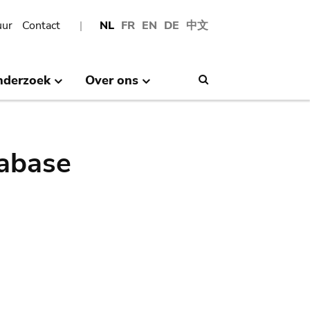
uur
Contact
NL
FR
EN
DE
中文
nderzoek
Over ons
Search
abase