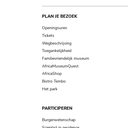
Main
PLAN JE BEZOEK
navigation
Openingsuren
Tickets
Wegbeschrijving
Toegankelijkheid
Familievriendelijk museum
AfricaMuseumQuest
AfricaShop
Bistro Tembo
Het park
PARTICIPEREN
Burgerwetenschap
Scientist in residence