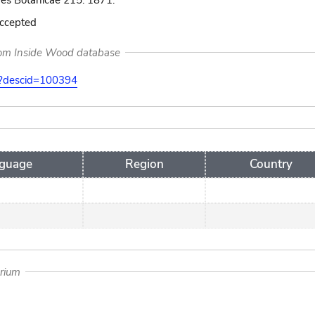
es Botanicae 215. 1871.
accepted
rom Inside Wood database
on?descid=100394
guage
Region
Country
arium