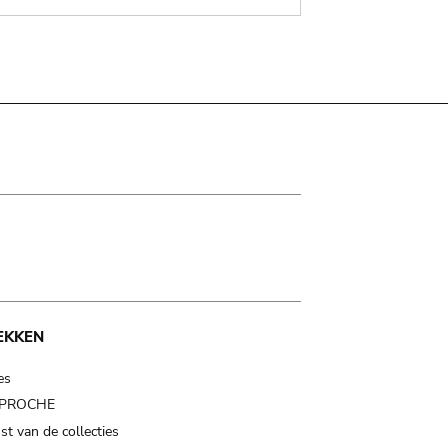
EKKEN
es
t PROCHE
t van de collecties