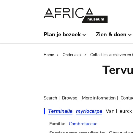
Skip
Skip
to
to
main
search
content
Plan je bezoek
Zien & doen
Breadcrumb
Home
Onderzoek
Collecties, archieven en 
Terv
Search
|
Browse
|
More information
|
Conta
Terminalia
myriocarpa
Van Heurck 
Familia:
Combretaceae