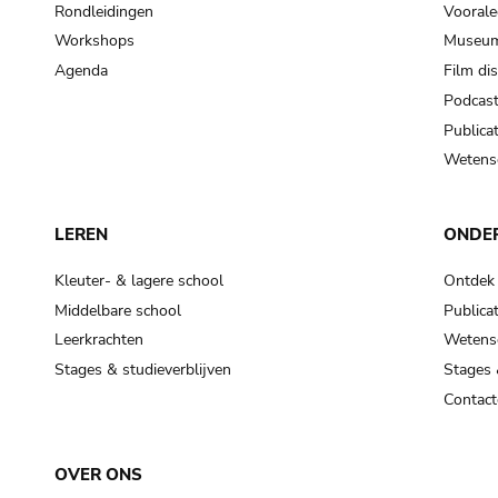
Rondleidingen
Voorale
Workshops
Museum
Agenda
Film di
Podcas
Publicat
Wetensc
LEREN
ONDE
Kleuter- & lagere school
Ontdek
Middelbare school
Publicat
Leerkrachten
Wetensc
Stages & studieverblijven
Stages 
Contact
OVER ONS