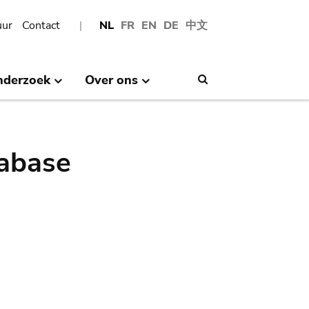
uur
Contact
NL
FR
EN
DE
中文
nderzoek
Over ons
Search
abase