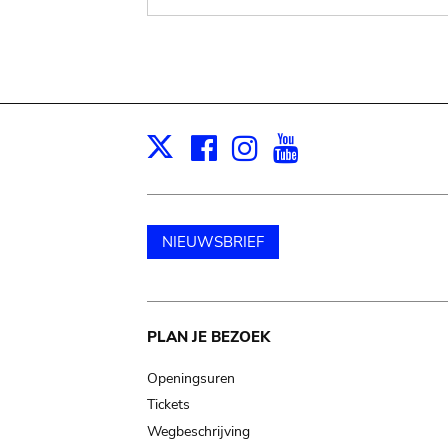
Facebook
Instagram
Youtube
Print
X
NIEUWSBRIEF
Main
PLAN JE BEZOEK
navigation
Openingsuren
Tickets
Wegbeschrijving