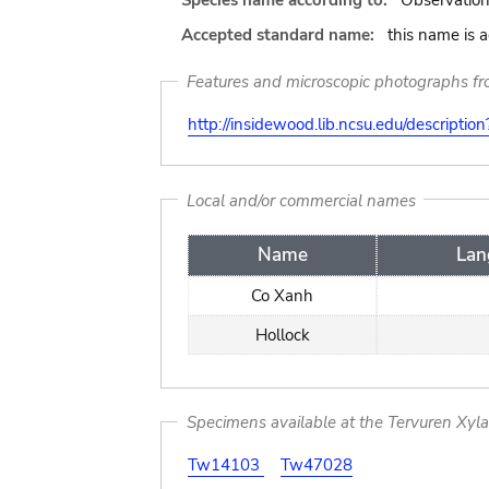
Species name according to:
Observation
Accepted standard name:
this name is 
Features and microscopic photographs f
http://insidewood.lib.ncsu.edu/descripti
Local and/or commercial names
Name
Lan
Co Xanh
Hollock
Specimens available at the Tervuren Xyl
Tw14103
Tw47028