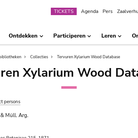
Submenu
TICKETS
Agenda
Pers
Zaalverh
Ontdekken
Participeren
Leren
O
bibliotheken
Collecties
Tervuren Xylarium Wood Database
uren Xylarium Wood Dat
ct persons
& Müll. Arg.