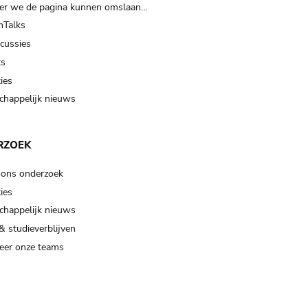
er we de pagina kunnen omslaan…
Talks
scussies
ts
ies
happelijk nieuws
RZOEK
 ons onderzoek
ies
happelijk nieuws
& studieverblijven
eer onze teams