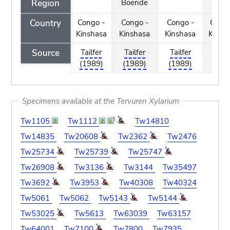
Region
Boende
Country
Congo -
Congo -
Congo -
Congo
Kinshasa
Kinshasa
Kinshasa
Kinsh
Source
Tailfer
Tailfer
Tailfer
Tailf
(1989)
(1989)
(1989)
(198
Specimens available at the Tervuren Xylarium
Tw1105
Tw1112
Tw14810
Tw14835
Tw20608
Tw2362
Tw2476
Tw25734
Tw25739
Tw25747
Tw26908
Tw3136
Tw3144
Tw35497
Tw3692
Tw3953
Tw40308
Tw40324
Tw5061
Tw5062
Tw5143
Tw5144
Tw53025
Tw5613
Tw63039
Tw63157
Tw64001
Tw7100
Tw7800
Tw7935