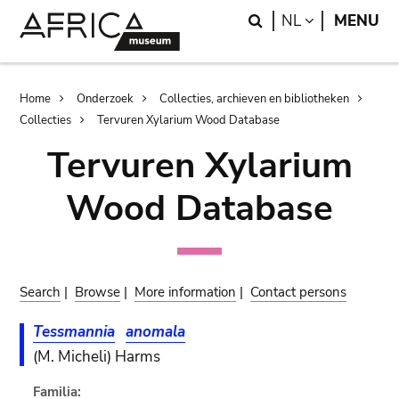
Skip
Skip
Search
LANGUAGE
NL
MENU
to
to
main
search
content
Breadcrumb
Home
Onderzoek
Collecties, archieven en bibliotheken
Collecties
Tervuren Xylarium Wood Database
Tervuren Xylarium
Wood Database
Search
|
Browse
|
More information
|
Contact persons
Tessmannia
anomala
(M. Micheli) Harms
Familia: