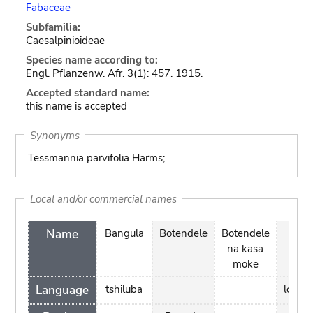
Fabaceae
Subfamilia:
Caesalpinioideae
Species name according to:
Engl. Pflanzenw. Afr. 3(1): 457. 1915.
Accepted standard name:
this name is accepted
Synonyms
Tessmannia parvifolia Harms;
Local and/or commercial names
Name
Bangula
Botendele
Botendele
Botu
na kasa
moke
Language
tshiluba
lomo