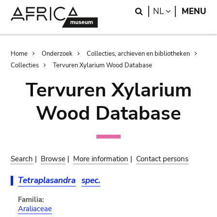
Skip
Skip
Search
LANGUAGE
NL
MENU
to
to
main
search
content
Breadcrumb
Home
Onderzoek
Collecties, archieven en bibliotheken
Collecties
Tervuren Xylarium Wood Database
Tervuren Xylarium
Wood Database
Search
|
Browse
|
More information
|
Contact persons
Tetraplasandra
spec.
Familia:
Araliaceae