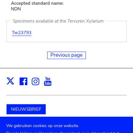
Accepted standard name:
NDN
Specimens available at the Tervuren Xylarium
Tw23793
Previous page
Facebook
Instagram
Youtube
Print
X
NIEUWSBRIEF
Schenk aan het museum
We gebruiken cookies op onze website.