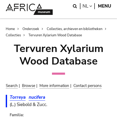
Skip
Skip
Search
LANGUAGE
NL
MENU
to
to
main
search
content
Breadcrumb
Home
Onderzoek
Collecties, archieven en bibliotheken
Collecties
Tervuren Xylarium Wood Database
Tervuren Xylarium
Wood Database
Search
|
Browse
|
More information
|
Contact persons
Torreya
nucifera
(L.) Siebold & Zucc.
Familia: