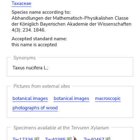
Taxaceae
Species name according to:
Abhandlungen der Mathematisch-Physikalishen Classe
der Königlich Bayerischen Akademie der Wissenschaften
4(3): 234. 1846.
Accepted standard name:
this name is accepted
Synonyms
Taxus nucifera L.;
Pictures from external sites
botanical images
botanical images
macroscopic
photographs of wood
Specimens available at the Tervuren Xylarium
Tw17336
Tw40385
Tw40467