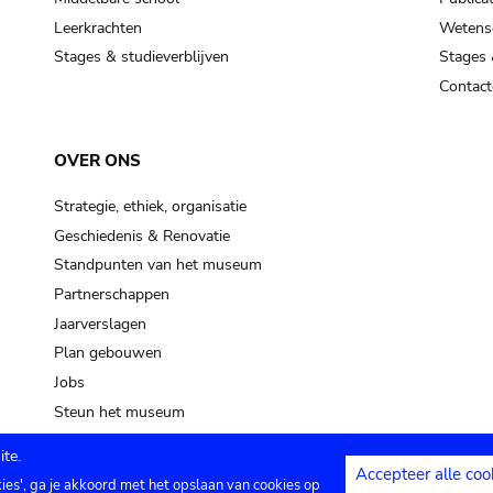
Leerkrachten
Wetensc
Stages & studieverblijven
Stages 
Contact
OVER ONS
Strategie, ethiek, organisatie
Geschiedenis & Renovatie
Standpunten van het museum
Partnerschappen
Jaarverslagen
Plan gebouwen
Jobs
Steun het museum
te.
Accepteer alle coo
kies', ga je akkoord met het opslaan van cookies op