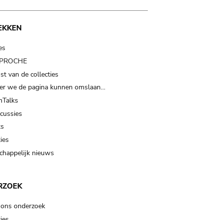
EKKEN
es
t PROCHE
t van de collecties
er we de pagina kunnen omslaan…
Talks
scussies
ts
ies
happelijk nieuws
RZOEK
 ons onderzoek
ies