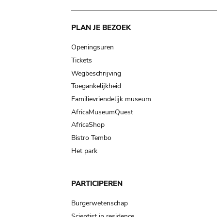
Main
PLAN JE BEZOEK
navigation
Openingsuren
Tickets
Wegbeschrijving
Toegankelijkheid
Familievriendelijk museum
AfricaMuseumQuest
AfricaShop
Bistro Tembo
Het park
PARTICIPEREN
Burgerwetenschap
Scientist in residence