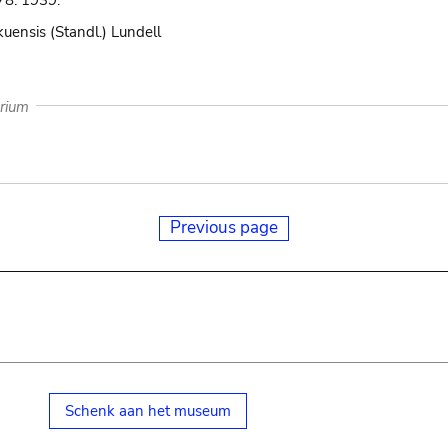
78. 1939.
uensis (Standl.) Lundell
arium
Previous page
Schenk aan het museum