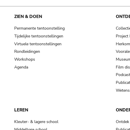
ZIEN & DOEN
ONTD
Permanente tentoonstelling
Collecti
Tijdelijke tentoonstellingen
Projec
Virtuele tentoonstellingen
Herkoms
Rondleidingen
Voorale
Workshops
Museum
Agenda
Film di
Podcas
Publicat
Wetensc
LEREN
ONDE
Kleuter- & lagere school
Ontdek
Middelbare school
Publicat