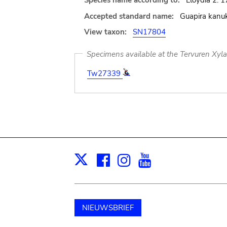
Species name according to:
Lloydia 2: 1
Accepted standard name:
Guapira kanuk
View taxon:
SN17804
Specimens available at the Tervuren Xyl
Tw27339
Facebook
Instagram
Youtube
Print
X
NIEUWSBRIEF