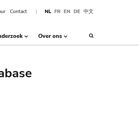
uur
Contact
NL
FR
EN
DE
中文
nderzoek
Over ons
Search
abase