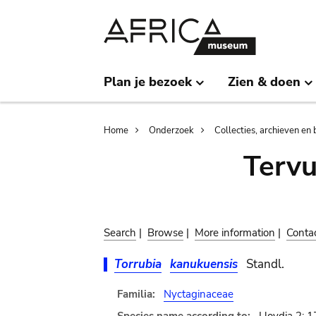
Skip
Skip
to
to
main
search
content
Plan je bezoek
Zien & doen
Breadcrumb
Home
Onderzoek
Collecties, archieven en 
Terv
Search
|
Browse
|
More information
|
Conta
Torrubia
kanukuensis
Standl.
Familia:
Nyctaginaceae