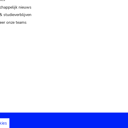
happelijk nieuws
& studieverblijven
eer onze teams
kies