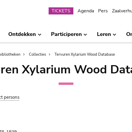
Submenu
TICKETS
Agenda
Pers
Zaalverh
Ontdekken
Participeren
Leren
O
bibliotheken
Collecties
Tervuren Xylarium Wood Database
uren Xylarium Wood Dat
ct persons