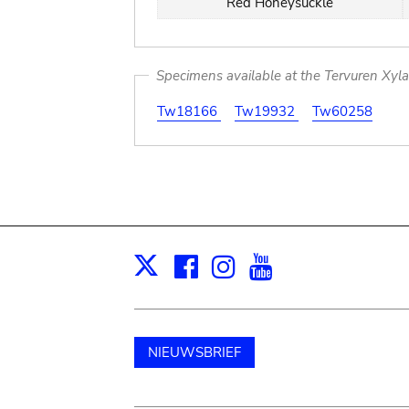
Red Honeysuckle
Specimens available at the Tervuren Xyl
Tw18166
Tw19932
Tw60258
Facebook
Instagram
Youtube
Print
X
NIEUWSBRIEF