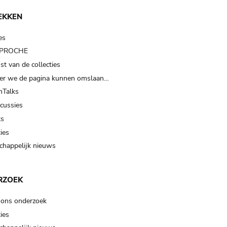
EKKEN
es
t PROCHE
t van de collecties
er we de pagina kunnen omslaan…
Talks
scussies
ts
ies
happelijk nieuws
RZOEK
 ons onderzoek
ies