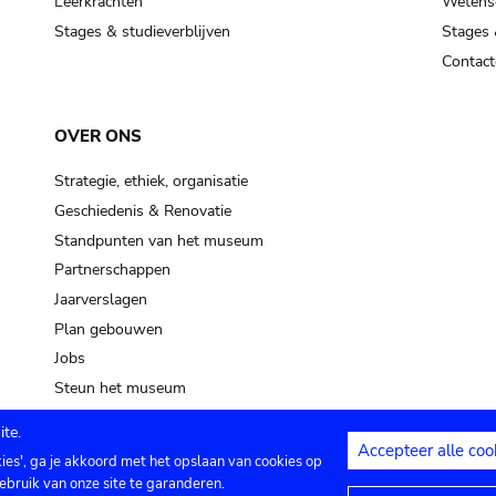
Leerkrachten
Wetensc
Stages & studieverblijven
Stages 
Contact
OVER ONS
Strategie, ethiek, organisatie
Geschiedenis & Renovatie
Standpunten van het museum
Partnerschappen
Jaarverslagen
Plan gebouwen
Jobs
Steun het museum
te.
Accepteer alle coo
kies', ga je akkoord met het opslaan van cookies op
ontact
Privacy instellingen
Juridische me
ebruik van onze site te garanderen.