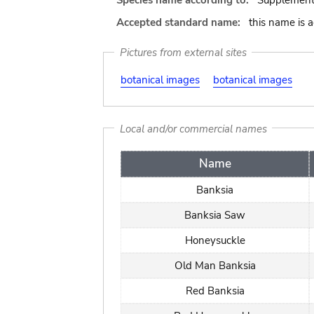
Species name according to:
Supplement
Accepted standard name:
this name is 
Pictures from external sites
botanical images
botanical images
Local and/or commercial names
Name
Banksia
Banksia Saw
Honeysuckle
Old Man Banksia
Red Banksia