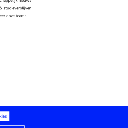
happelijk nieuws
& studieverblijven
eer onze teams
kies
dedelingen
Toegankelijkheidsverklaring