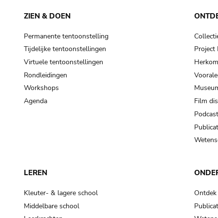
ZIEN & DOEN
ONTD
Permanente tentoonstelling
Collecti
Tijdelijke tentoonstellingen
Projec
Virtuele tentoonstellingen
Herkoms
Rondleidingen
Voorale
Workshops
Museum
Agenda
Film di
Podcas
Publicat
Wetensc
LEREN
ONDE
Kleuter- & lagere school
Ontdek
Middelbare school
Publicat