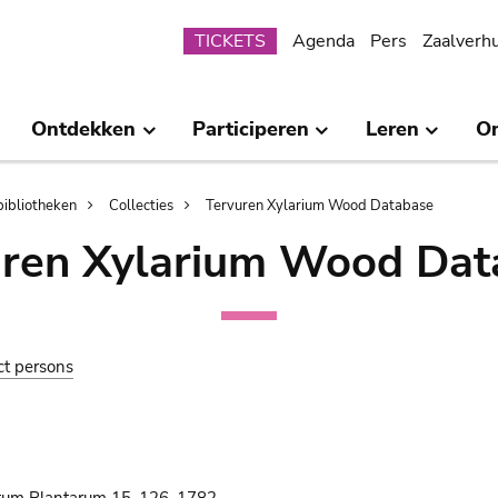
Submenu
TICKETS
Agenda
Pers
Zaalverh
Ontdekken
Participeren
Leren
O
bibliotheken
Collecties
Tervuren Xylarium Wood Database
uren Xylarium Wood Dat
ct persons