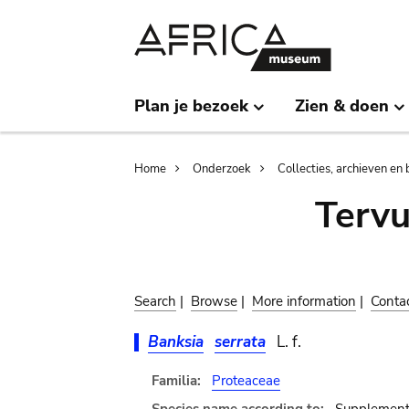
Skip
Skip
to
to
main
search
content
Plan je bezoek
Zien & doen
Breadcrumb
Home
Onderzoek
Collecties, archieven en 
Terv
Search
|
Browse
|
More information
|
Conta
Banksia
serrata
L. f.
Familia:
Proteaceae