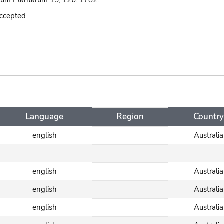
um Plantarum 15, 126. 1782.
accepted
Language
Region
Country
english
Australia
english
Australia
english
Australia
english
Australia