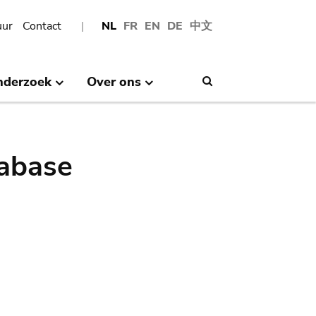
uur
Contact
NL
FR
EN
DE
中文
nderzoek
Over ons
Search
abase