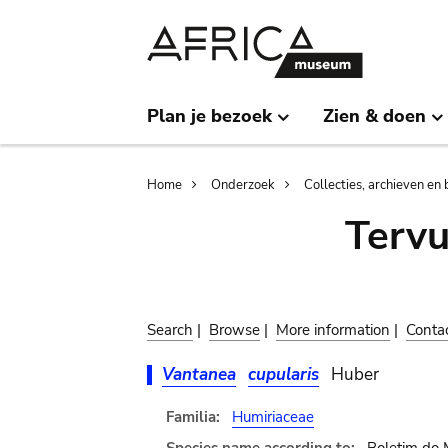
Skip
Skip
to
to
main
search
content
Plan je bezoek
Zien & doen
Breadcrumb
Home
Onderzoek
Collecties, archieven en 
Terv
Search
|
Browse
|
More information
|
Conta
Vantanea
cupularis
Huber
Familia:
Humiriaceae