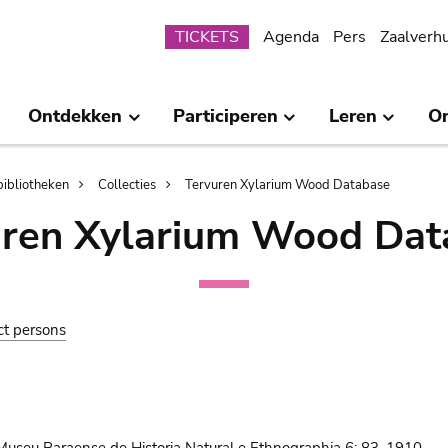
Submenu
TICKETS
Agenda
Pers
Zaalverh
Ontdekken
Participeren
Leren
O
bibliotheken
Collecties
Tervuren Xylarium Wood Database
uren Xylarium Wood Dat
ct persons