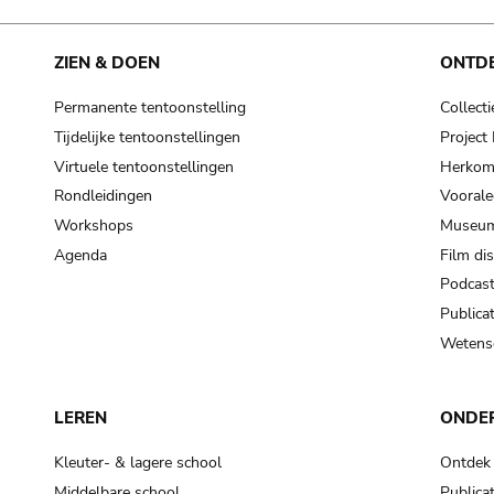
ZIEN & DOEN
ONTD
Permanente tentoonstelling
Collecti
Tijdelijke tentoonstellingen
Projec
Virtuele tentoonstellingen
Herkoms
Rondleidingen
Voorale
Workshops
Museum
Agenda
Film di
Podcas
Publicat
Wetensc
LEREN
ONDE
Kleuter- & lagere school
Ontdek
Middelbare school
Publicat