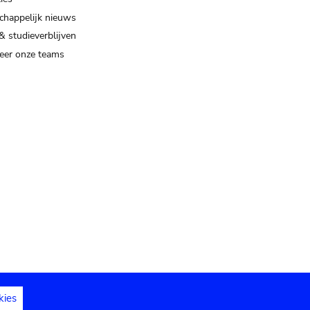
happelijk nieuws
& studieverblijven
eer onze teams
kies