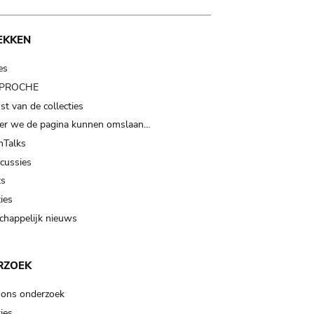
EKKEN
es
t PROCHE
t van de collecties
er we de pagina kunnen omslaan…
Talks
scussies
ts
ies
happelijk nieuws
RZOEK
 ons onderzoek
ies