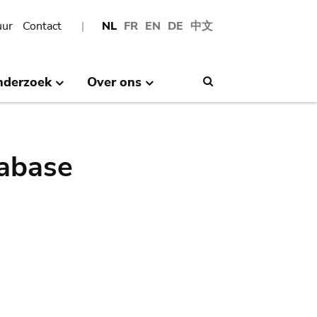
uur
Contact
NL
FR
EN
DE
中文
nderzoek
Over ons
Search
abase