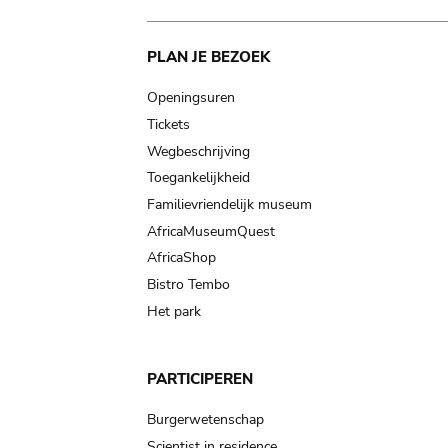
Main
PLAN JE BEZOEK
navigation
Openingsuren
Tickets
Wegbeschrijving
Toegankelijkheid
Familievriendelijk museum
AfricaMuseumQuest
AfricaShop
Bistro Tembo
Het park
PARTICIPEREN
Burgerwetenschap
Scientist in residence