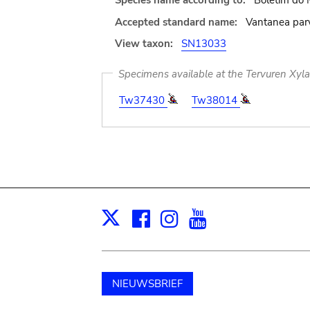
Species name according to:
Boletim do 
Accepted standard name:
Vantanea parv
View taxon:
SN13033
Specimens available at the Tervuren Xyl
Tw37430
Tw38014
Facebook
Instagram
Youtube
Print
X
NIEUWSBRIEF