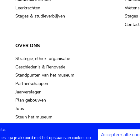
Leerkrachten
Wetensc
Stages & studieverblijven
Stages 
Contact
OVER ONS
Strategie, ethiek, organisatie
Geschiedenis & Renovatie
Standpunten van het museum
Partnerschappen
Jaarverslagen
Plan gebouwen
Jobs
Steun het museum
te.
Accepteer alle coo
kies', ga je akkoord met het opslaan van cookies op