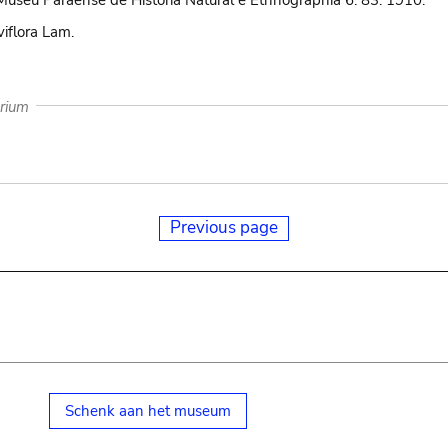
Museu Paraense de Historia Natural e Ethnographia 6: 83. 1910.
iflora Lam.
arium
Previous page
Schenk aan het museum