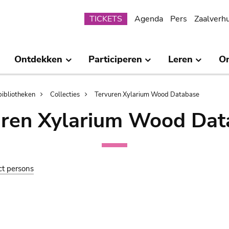
Submenu
TICKETS
Agenda
Pers
Zaalverh
Ontdekken
Participeren
Leren
O
bibliotheken
Collecties
Tervuren Xylarium Wood Database
uren Xylarium Wood Dat
ct persons