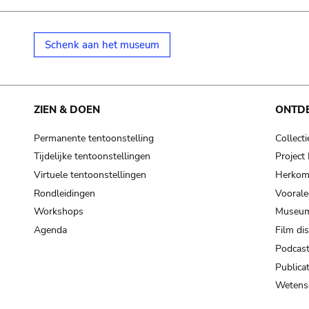
Schenk aan het museum
ZIEN & DOEN
ONTD
Permanente tentoonstelling
Collecti
Tijdelijke tentoonstellingen
Projec
Virtuele tentoonstellingen
Herkoms
Rondleidingen
Voorale
Workshops
Museum
Agenda
Film di
Podcas
Publicat
Wetensc