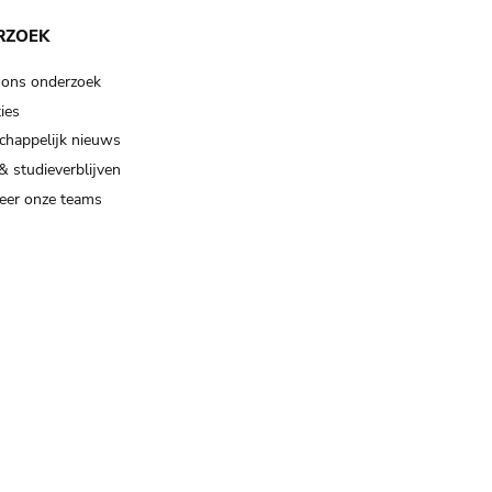
RZOEK
 ons onderzoek
ies
happelijk nieuws
& studieverblijven
eer onze teams