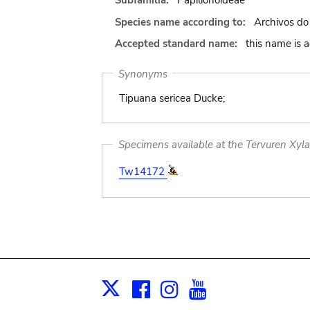
Subfamilia:
Papilionoideae
Species name according to:
Archivos do 
Accepted standard name:
this name is 
Synonyms
Tipuana sericea Ducke;
Specimens available at the Tervuren Xyl
Tw14172
Facebook
Instagram
Youtube
Print
X