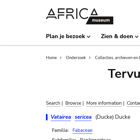
Skip
Skip
to
to
main
search
content
Plan je bezoek
Zien & doen
Breadcrumb
Home
Onderzoek
Collecties, archieven en 
Terv
Search
|
Browse
|
More information
|
Conta
Vatairea
sericea
(Ducke) Ducke
Familia:
Fabaceae