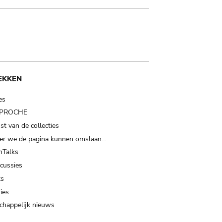
EKKEN
es
t PROCHE
t van de collecties
er we de pagina kunnen omslaan…
Talks
scussies
ts
ies
happelijk nieuws