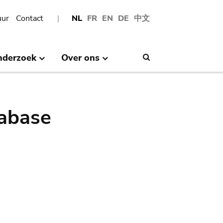
uur
Contact
NL
FR
EN
DE
中文
nderzoek
Over ons
Search
abase