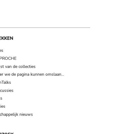
EKKEN
es
t PROCHE
t van de collecties
er we de pagina kunnen omslaan…
Talks
scussies
ts
ies
happelijk nieuws