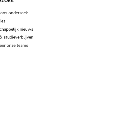
RZOEK
 ons onderzoek
ies
happelijk nieuws
& studieverblijven
eer onze teams