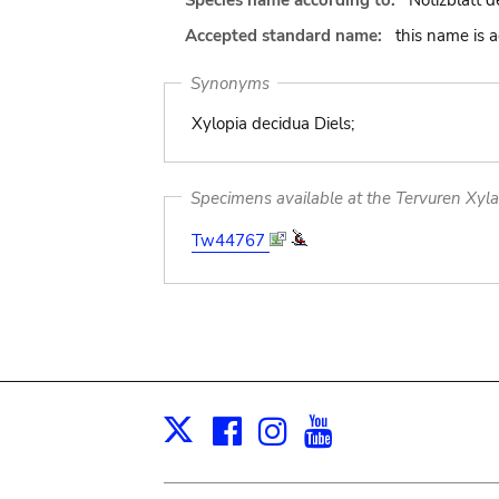
Species name according to:
Notizblatt 
Accepted standard name:
this name is 
Synonyms
Xylopia decidua Diels;
Specimens available at the Tervuren Xyl
Tw44767
Facebook
Instagram
Youtube
Print
X