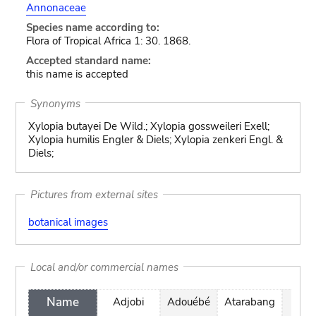
Annonaceae
Species name according to:
Flora of Tropical Africa 1: 30. 1868.
Accepted standard name:
this name is accepted
Synonyms
Xylopia butayei De Wild.; Xylopia gossweileri Exell;
Xylopia humilis Engler & Diels; Xylopia zenkeri Engl. &
Diels;
Pictures from external sites
botanical images
Local and/or commercial names
Name
Adjobi
Adouébé
Atarabang
Bo