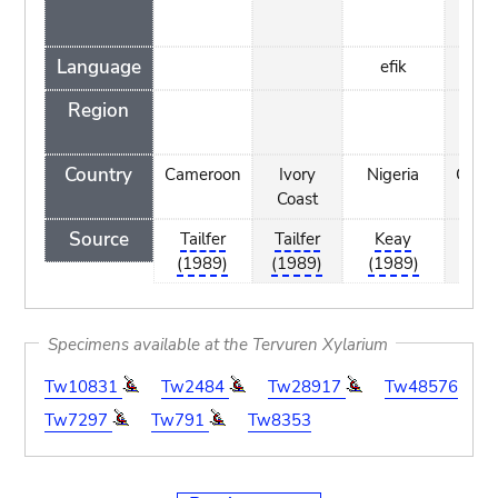
Language
efik
Region
Country
Cameroon
Ivory
Nigeria
Came
Coast
Source
Tailfer
Tailfer
Keay
Tail
(1989)
(1989)
(1989)
(19
Specimens available at the Tervuren Xylarium
Tw10831
Tw2484
Tw28917
Tw48576
Tw7297
Tw791
Tw8353