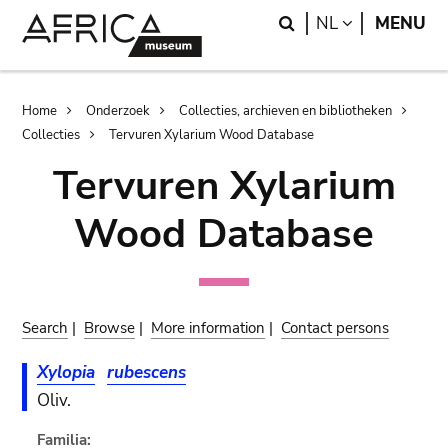
Skip
Skip
Search
LANGUAGE
NL
MENU
to
to
main
search
content
Breadcrumb
Home
Onderzoek
Collecties, archieven en bibliotheken
Collecties
Tervuren Xylarium Wood Database
Tervuren Xylarium
Wood Database
Search
|
Browse
|
More information
|
Contact persons
Xylopia
rubescens
Oliv.
Familia: